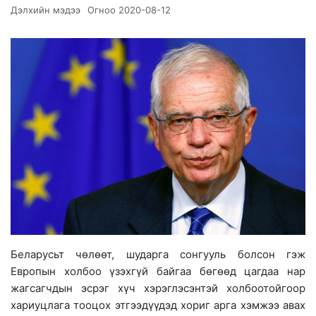
Дэлхийн мэдээ
Огноо
2020-08-12
Беларусьт чөлөөт, шударга сонгууль болсон гэж
Европын холбоо үзэхгүй байгаа бөгөөд цагдаа нар
жагсагчдын эсрэг хүч хэрэглэсэнтэй холбоотойгоор
хариуцлага тооцох этгээдүүдэд хориг арга хэмжээ авах