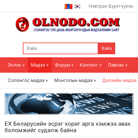
Нэвтрэх
Бүртгүүлэх
Хайх
Эхлэх »
Мэдээ »
Форум »
Контент »
Лавлах »
Солонгос мэдээ »
Монголын мэдээ »
Дэлхийн мэдээ
ЕХ Беларусийн эсрэг хориг арга хэмжээ авах
боломжийг судалж байна