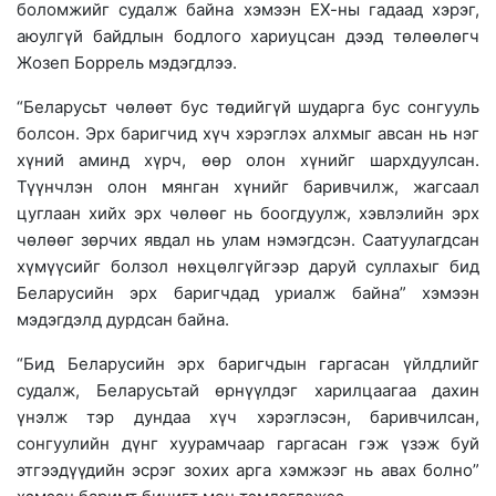
боломжийг судалж байна хэмээн ЕХ-ны гадаад хэрэг,
аюулгүй байдлын бодлого хариуцсан дээд төлөөлөгч
Жозеп Боррель мэдэгдлээ.
“Беларусьт чөлөөт бус төдийгүй шударга бус сонгууль
болсон. Эрх баригчид хүч хэрэглэх алхмыг авсан нь нэг
хүний аминд хүрч, өөр олон хүнийг шархдуулсан.
Түүнчлэн олон мянган хүнийг баривчилж, жагсаал
цуглаан хийх эрх чөлөөг нь боогдуулж, хэвлэлийн эрх
чөлөөг зөрчих явдал нь улам нэмэгдсэн. Саатуулагдсан
хүмүүсийг болзол нөхцөлгүйгээр даруй суллахыг бид
Беларусийн эрх баригчдад уриалж байна” хэмээн
мэдэгдэлд дурдсан байна.
“Бид Беларусийн эрх баригчдын гаргасан үйлдлийг
судалж, Беларусьтай өрнүүлдэг харилцаагаа дахин
үнэлж тэр дундаа хүч хэрэглэсэн, баривчилсан,
сонгуулийн дүнг хуурамчаар гаргасан гэж үзэж буй
этгээдүүдийн эсрэг зохих арга хэмжээг нь авах болно”