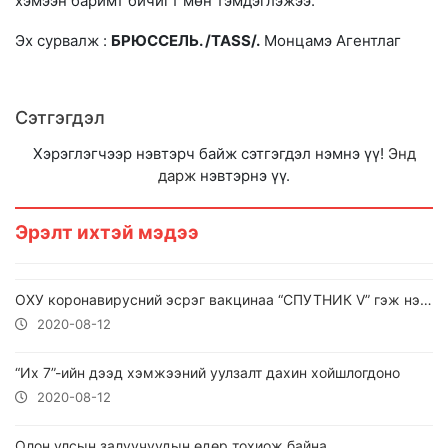
хэмээн баримт бичигт мөн тэмдэглэжээ.
Эх сурвалж :
БРЮССЕЛЬ. /TASS/.
Монцамэ Агентлаг
Сэтгэгдэл
Хэрэглэгчээр нэвтэрч байж сэтгэгдэл нэмнэ үү!
Энд
дарж
нэвтэрнэ үү.
Эрэлт ихтэй мэдээ
ОХУ коронавирусний эсрэг вакцинаа “СПУТНИК V” гэж нэрлэв
2020-08-12
“Их 7”-ийн дээд хэмжээний уулзалт дахин хойшлогдоно
2020-08-12
Олон улсын залуучуудын өдөр тохиож байна