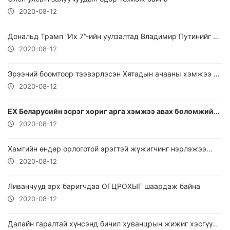
2020-08-12
Дональд Трамп “Их 7”-ийн уулзалтад Владимир Путинийг урина
2020-08-12
Эрээний боомтоор тээвэрлэсэн Хятадын ачааны хэмжээ нэмэгджээ
2020-08-12
ЕХ Беларусийн эсрэг хориг арга хэмжээ авах боломжийг судалж байна
2020-08-12
Хамгийн өндөр орлоготой эрэгтэй жүжигчинг нэрлэжээ...
2020-08-12
Ливанчууд эрх баригчдаа ОГЦРОХЫГ шаардаж байна
2020-08-12
Далайн гаралтай хүнсэнд бичил хуванцрын жижиг хэсгүүд илэрч байна