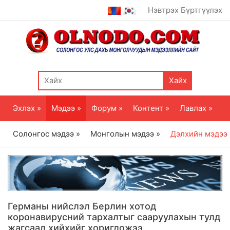
Нэвтрэх
Бүртгүүлэх
Хайх
Эхлэх »
Мэдээ »
Форум »
Контент »
Лавлах »
Солонгос мэдээ »
Монголын мэдээ »
Дэлхийн мэдээ
Германы нийслэл Берлин хотод
коронавирусний тархалтыг сааруулахын тулд
жагсаал хийхийг хоригложээ