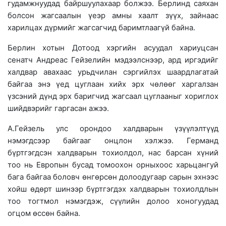
гудамжнуудад байршуулахаар болжээ. Берлинд саяхан
болсон жагсаалын үеэр амны хаалт зүүх, зайнаас
харилцах дүрмийг жагсагчид баримтлаагүй байна.
Берлин хотын Дотоод хэргийн асуудал хариуцсан
сенатч Андреас Гейзелийн мэдээлснээр, ард иргэдийг
халдвар авахаас урьдчилан сэргийлэх шаардлагатай
байгаа энэ үед цуглаан хийх эрх чөлөөг харгалзан
үзсэний дүнд эрх баригчид жагсаал цуглааныг хориглох
шийдвэрийг гаргасан ажээ.
А.Гейзель улс орондоо халдварын үзүүлэлтүүд
нэмэгдсээр байгааг онцлон хэлжээ. Германд
бүртгэгдсэн халдварын тохиолдол, нас барсан хүний
тоо нь Европын бусад томоохон орныхоос харьцангуй
бага байгаа боловч өнгөрсөн долоодугаар сарын эхнээс
хойш өдөрт шинээр бүртгэгдэх халдварын тохиолдлын
тоо тогтмол нэмэгдэж, сүүлийн долоо хоногуудад
огцом өссөн байна.