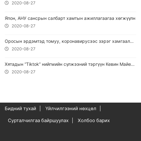
2020-08-27
Япон, АНУ сансрын салбарт хамтын ажиллагаагаа хөгжүүлн
2020-08-27
Оросын эрдэмтэд томуу, коронавирусээс зэрэг хамгаалдаг вакцин бүтээнэ
2020-08-27
Хятадын “Tiktok” нийгмийн сүлжээний тэргүүн Кевин Майер албан тушаалаасаа огцрох тухайгаа мэдэгджээ.
2020-08-27
Бидний тухай
Үйлчилгээний нөхцөл
Сурталчилгаа байршуулах
Холбоо барих