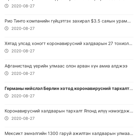
2020-08-27
Рио Тинто компанийн гүйцэтгэх захирал $3.5 саяын урамшууллаа алдлаа
2020-08-27
Хятад улсад хоногт коронавирусний халдварын 27 тохиолдол бүртгэгджээ.
2020-08-27
Афганистанд үерийн улмаас олон арван хүн амиа алджээ
2020-08-27
Германы нийслэл Берлин хотод коронавирусний тархалтыг сааруулахын тулд жагсаал хийхийг хоригложээ
2020-08-27
Коронавирусний халдварын тархалт Японд илүү нэмэгдэж байна
2020-08-27
Мексикт эмнэлгийн 1300 гаруй ажилтан халдварын улмаас нас барсан