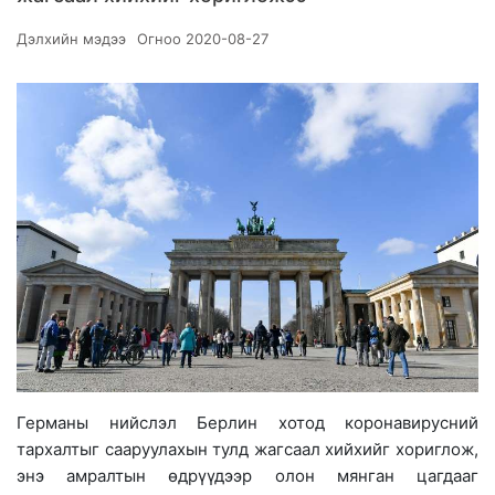
Дэлхийн мэдээ
Огноо
2020-08-27
Германы нийслэл Берлин хотод коронавирусний
тархалтыг сааруулахын тулд жагсаал хийхийг хориглож,
энэ амралтын өдрүүдээр олон мянган цагдааг