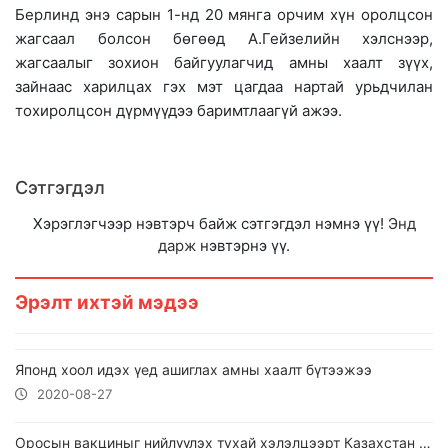
Берлинд энэ сарын 1-нд 20 мянга орчим хүн оролцсон
жагсаал болсон бөгөөд А.Гейзелийн хэлснээр,
жагсаалыг зохион байгуулагчид амны хаалт зүүх,
зайнаас харилцах гэх мэт цагдаа нартай урьдчилан
тохиролцсон дүрмүүдээ баримтлаагүй ажээ.
Сэтгэгдэл
Хэрэглэгчээр нэвтэрч байж сэтгэгдэл нэмнэ үү!
Энд
дарж
нэвтэрнэ үү.
Эрэлт ихтэй мэдээ
Японд хоол идэх үед ашиглах амны хаалт бүтээжээ
2020-08-27
Оросын вакциныг нийлүүлэх тухай хэлэлцээрт Казахстан гарын үсэг зуржээ