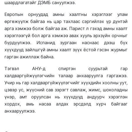
шаардлагатайг ДЭМБ сануулжээ.
Европын орнуудад амны хаалтны хэрэглээг улам
өргөжүүлж байгаа нь цар тахлаас сэргийлэх үр дүнтэй
арга хэмжээ болж байгаа аж. Парист л гэхэд амны хаалт
хэрэглээгүй бол арга хэмжээ авах хууль эрхзүйн орчныг
бүрдүүлжээ. Испанид зургаан наснаас дээш бүх
хүүхдүүд зайлшгүй амны хаалт зүүх ёстой гэсэн журмыг
гарган ажиллаж байна.
Тэгвэл АНУ-д спиртэн суурьтай гар
халдваргүйжүүлэгчийн талаар анхааруулга гаргажээ.
Учир нь гар халдваргүйжүүлэгчийг хүүхдийн хоолны уут,
цэвэр ус, жүүсний сав зэрэгт савлаж, жимс, шоколадны
үнэр, амт оруулсан нь хүүхдүүд андуурч хэрэглэн
хордох, амь насаа алдах эрсдэлд хүрч байгааг
анхааруулжээ.