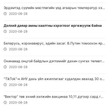
Эрдэмтэд сүүлийн мөстлөгийн үед агаарын температур хэд байсныг тогтоожээ
2020-08-28
Дэлхий даяар амны хаалтны хэрэглээг өргөжүүлж байна
2020-08-28
Беларусь, коронавирус, эдийн засаг. В.Путин томоохон ярилцлага өгчээ
2020-08-28
Окинавад онцгой байдлын дэглэмийг дахин сунгах төлөвтэй байна
2020-08-28
"TikTok”-н АНУ дахь үйл ажиллагааг худалдан авахад 30 орчим тэрбум ам.доллар шаардагдана
2020-08-28
“Вектор” төв эхний ээлжийн вакцинаа 10,11 дүгээр сард гаргана
2020-08-28