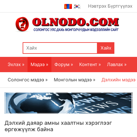
Нэвтрэх
Бүртгүүлэх
Хайх
Эхлэх »
Мэдээ »
Форум »
Контент »
Лавлах »
Солонгос мэдээ »
Монголын мэдээ »
Дэлхийн мэдээ
Дэлхий даяар амны хаалтны хэрэглээг
өргөжүүлж байна