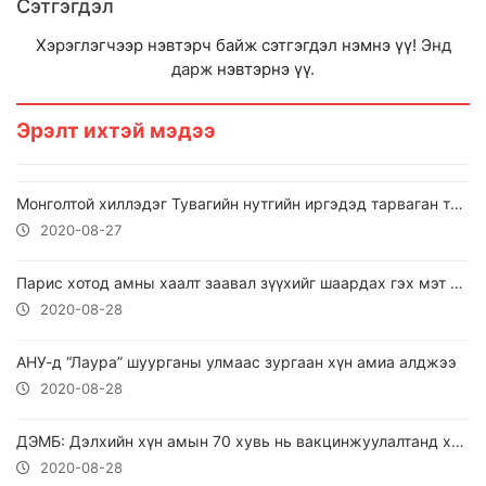
Сэтгэгдэл
Хэрэглэгчээр нэвтэрч байж сэтгэгдэл нэмнэ үү!
Энд
дарж
нэвтэрнэ үү.
Эрэлт ихтэй мэдээ
Монголтой хиллэдэг Тувагийн нутгийн иргэдэд тарваган тахлын вакцин хийжээ
2020-08-27
Парис хотод амны хаалт заавал зүүхийг шаардах гэх мэт арга хэмжээнүүдийг хэрэгжүүлэхээр болжээ.
2020-08-28
АНУ-д “Лаура” шуурганы улмаас зургаан хүн амиа алджээ
2020-08-28
ДЭМБ: Дэлхийн хүн амын 70 хувь нь вакцинжуулалтанд хамрагдах ёстой
2020-08-28