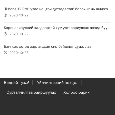
“iPhone 12 Pro” утас ноцтой дутагдалтай болохыг нь шинжээчид илрүүлжээ.
2020-10-22
Коронавирусний халдвартай хүмүүст зориулсан зочид буудал нээгдлээ
2020-10-22
Бангкок хотод зарлагдсан онц байдлыг цуцаллаа
2020-10-23
Бидний тухай
Үйлчилгээний нөхцөл
Сурталчилгаа байршуулах
Холбоо барих