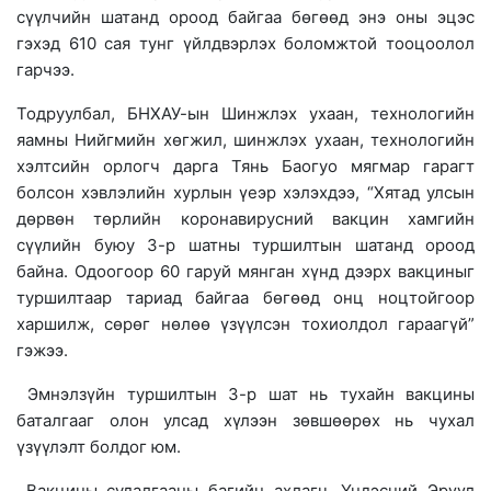
сүүлчийн шатанд ороод байгаа бөгөөд энэ оны эцэс
гэхэд 610 сая тунг үйлдвэрлэх боломжтой тооцоолол
гарчээ.
Тодруулбал, БНХАУ-ын Шинжлэх ухаан, технологийн
яамны Нийгмийн хөгжил, шинжлэх ухаан, технологийн
хэлтсийн орлогч дарга Тянь Баогуо мягмар гарагт
болсон хэвлэлийн хурлын үеэр хэлэхдээ, “Хятад улсын
дөрвөн төрлийн коронавирусний вакцин хамгийн
сүүлийн буюу 3-р шатны туршилтын шатанд ороод
байна. Одоогоор 60 гаруй мянган хүнд дээрх вакциныг
туршилтаар тариад байгаа бөгөөд онц ноцтойгоор
харшилж, сөрөг нөлөө үзүүлсэн тохиолдол гараагүй”
гэжээ.
Эмнэлзүйн туршилтын 3-р шат нь тухайн вакцины
баталгааг олон улсад хүлээн зөвшөөрөх нь чухал
үзүүлэлт болдог юм.
Вакцины судалгааны багийн ахлагч, Үндэсний Эрүүл