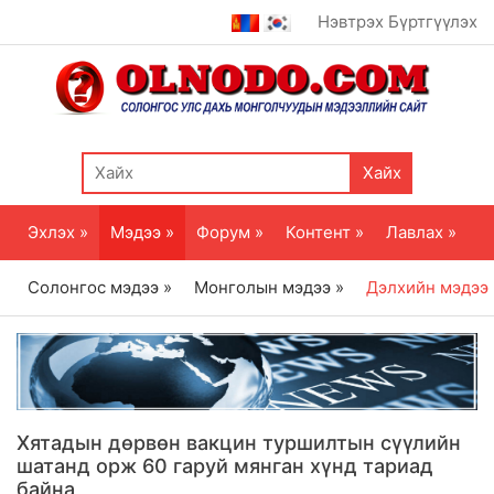
Нэвтрэх
Бүртгүүлэх
Хайх
Эхлэх »
Мэдээ »
Форум »
Контент »
Лавлах »
Солонгос мэдээ »
Монголын мэдээ »
Дэлхийн мэдээ
Хятадын дөрвөн вакцин туршилтын сүүлийн
шатанд орж 60 гаруй мянган хүнд тариад
байна