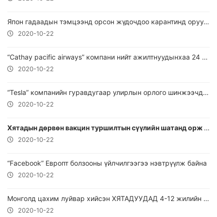
Япон гадаадын тэмцээнд орсон жүдочдоо карантинд оруулахгүй
2020-10-22
“Cathay pacific airways” компани нийт ажилтнуудынхаа 24 хувийг цомхотгоно
2020-10-22
“Tesla” компанийн гуравдугаар улирлын орлого шинжээчдийн таамаглаж байснаас давжээ
2020-10-22
Хятадын дөрвөн вакцин туршилтын сүүлийн шатанд орж 60 гаруй мянган хүнд тариад байна
2020-10-22
“Facebook” Европт болзооны үйлчилгээгээ нэвтрүүлж байна
2020-10-22
Монголд цахим луйвар хийсэн ХЯТАДУУДАД 4-12 жилийн ХОРИХ ЯЛ оноолоо
2020-10-22