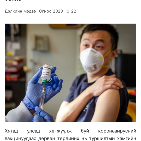
Дэлхийн мэдээ
Огноо
2020-10-22
Хятад улсад хөгжүүлж буй коронавирусний
вакцинуудаас дөрвөн төрлийнх нь туршилтын хамгийн