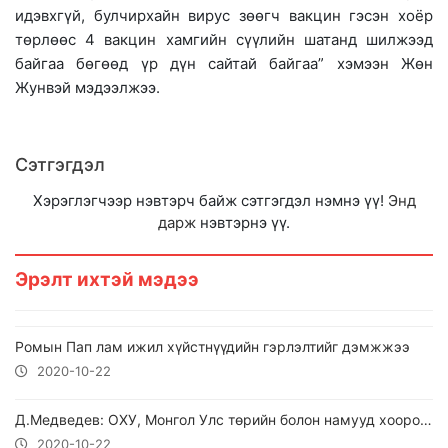
идэвхгүй, булчирхайн вирус зөөгч вакцин гэсэн хоёр
төрлөөс 4 вакцин хамгийн сүүлийн шатанд шилжээд
байгаа бөгөөд үр дүн сайтай байгаа” хэмээн Жөн
Жунвэй мэдээлжээ.
Сэтгэгдэл
Хэрэглэгчээр нэвтэрч байж сэтгэгдэл нэмнэ үү!
Энд
дарж
нэвтэрнэ үү.
Эрэлт ихтэй мэдээ
Ромын Пап лам ижил хүйстнүүдийн гэрлэлтийг дэмжжээ
2020-10-22
Д.Медведев: ОХУ, Монгол Улс төрийн болон намууд хоорондын хамтын ажиллагааг өргөжүүлэх боломж бий
2020-10-22