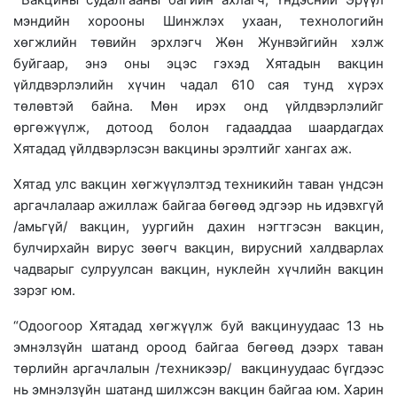
мэндийн хорооны Шинжлэх ухаан, технологийн
хөгжлийн төвийн эрхлэгч Жөн Жунвэйгийн хэлж
буйгаар, энэ оны эцэс гэхэд Хятадын вакцин
үйлдвэрлэлийн хүчин чадал 610 сая тунд хүрэх
төлөвтэй байна. Мөн ирэх онд үйлдвэрлэлийг
өргөжүүлж, дотоод болон гадааддаа шаардагдах
Хятадад үйлдвэрлэсэн вакцины эрэлтийг хангах аж.
Хятад улс вакцин хөгжүүлэлтэд техникийн таван үндсэн
аргачлалаар ажиллаж байгаа бөгөөд эдгээр нь идэвхгүй
/амьгүй/ вакцин, уургийн дахин нэгтгэсэн вакцин,
булчирхайн вирус зөөгч вакцин, вирусний халдварлах
чадварыг сулруулсан вакцин, нуклейн хүчлийн вакцин
зэрэг юм.
“Одоогоор Хятадад хөгжүүлж буй вакцинуудаас 13 нь
эмнэлзүйн шатанд ороод байгаа бөгөөд дээрх таван
төрлийн аргачлалын /техникээр/ вакцинуудаас бүгдээс
нь эмнэлзүйн шатанд шилжсэн вакцин байгаа юм. Харин