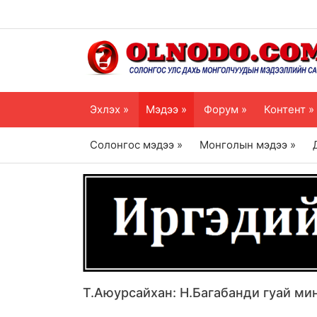
Эхлэх »
Мэдээ »
Форум »
Контент »
Солонгос мэдээ »
Монголын мэдээ »
Т.Аюурсайхан: Н.Багабанди гуай ми