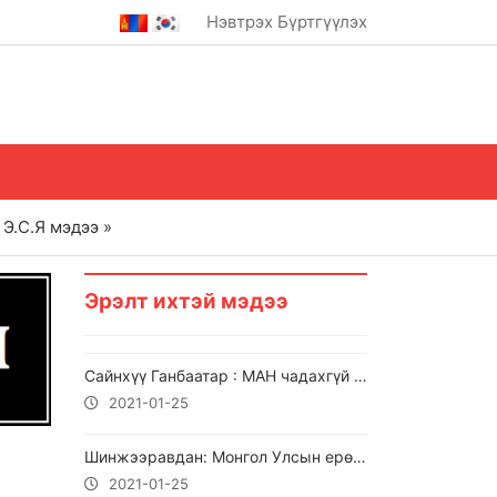
Нэвтрэх
Бүртгүүлэх
Э.С.Я мэдээ »
Эрэлт ихтэй мэдээ
Сайнхүү Ганбаатар : МАН чадахгүй бол надад энэ эрхээ өгчих
2021-01-25
Шинжээравдан: Монгол Улсын ерөнхийлөгчид бүх Ард түмний хуралдайг хуралдуулах саналыг хүргүүлж байна.
2021-01-25