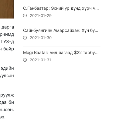
С.Ганбаатар: Эхний үр дүнд хүрч чадлаа. Иргэддээ БАЯРЛАЛАА
2021-01-29
 дарга
Сайнбуянгийн Амарсайхан: Хүн бүр алхам тутамдаа хичээх нь чухал байна.
арчимд
2021-01-30
 ТУЗ-д
н байр
Mogi Baatar: Бид яагаад $22 тэрбум долларын өрөнд орсон бэ?
2021-01-31
 эдийн
уулсан
оруулж
даа би
вшсөн.
ээ.