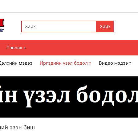
Хайх
Лавлах »
Дэлхийн мэдээ
Иргэдийн үзэл бодол »
Видео мэдээ »
ний эзэн биш