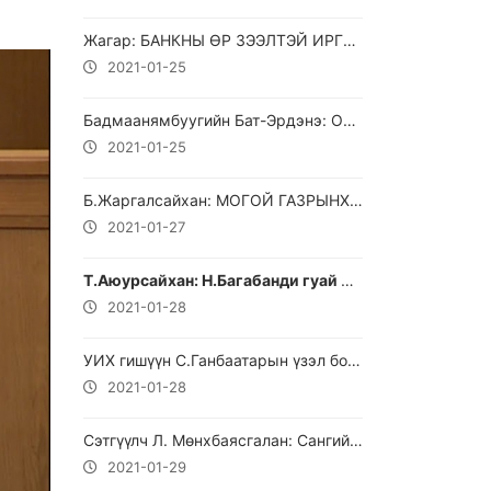
Жагар: БАНКНЫ ӨР ЗЭЭЛТЭЙ ИРГЭДИЙН БОЛОН ОЮУ- ТОЛГОЙН ХУУЛЬ БУС ГЭРЭЭГ ЗОГСОО.
2021-01-25
Бадмаанямбуугийн Бат-Эрдэнэ: Оюу толгойн гэрээг сайжруулах ёстой
2021-01-25
Б.Жаргалсайхан: МОГОЙ ГАЗРЫНХАА ӨНГӨӨР...
2021-01-27
Т.Аюурсайхан: Н.Багабанди гуай миний эзэн биш
2021-01-28
УИХ гишүүн С.Ганбаатарын үзэл бодлоо илэрхийлсэн бичлэгүүд
2021-01-28
Сэтгүүлч Л. Мөнхбаясгалан: Сангийн сайд Ч.Хүрэлбаатарын ах консул Ч.Ганболд Монгол улсын дархан хилийг дуртай үедээ нээлгэж хаалгадаг бичлэг.
2021-01-29