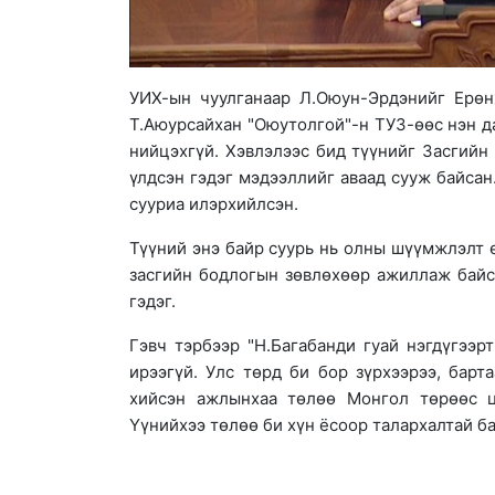
УИХ-ын чуулганаар Л.Оюун-Эрдэнийг Ерөн
Т.Аюурсайхан "Оюутолгой"-н ТУЗ-өөс нэн да
нийцэхгүй. Хэвлэлээс бид түүнийг Засгийн
үлдсэн гэдэг мэдээллийг аваад сууж байса
сууриа илэрхийлсэн.
Түүний энэ байр суурь нь олны шүүмжлэлт 
засгийн бодлогын зөвлөхөөр ажиллаж байса
гэдэг.
Гэвч тэрбээр "Н.Багабанди гуай нэгдүгээр
ирээгүй. Улс төрд би бор зүрхээрээ, барт
хийсэн ажлынхаа төлөө Монгол төрөөс ца
Үүнийхээ төлөө би хүн ёсоор талархалтай ба