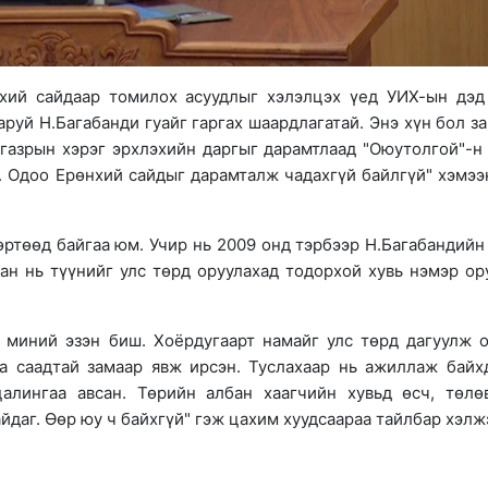
хий сайдаар томилох асуудлыг хэлэлцэх үед УИХ-ын дэд
руй Н.Багабанди гуайг гаргах шаардлагатай. Энэ хүн бол з
 газрын хэрэг эрхлэхийн даргыг дарамтлаад "Оюутолгой"-н
н. Одоо Ерөнхий сайдыг дарамталж чадахгүй байлгүй" хэмээ
өртөөд байгаа юм. Учир нь 2009 онд тэрбээр Н.Багабандийн
н нь түүнийг улс төрд оруулахад тодорхой хувь нэмэр ор
т миний эзэн биш. Хоёрдугаарт намайг улс төрд дагуулж 
аа саадтай замаар явж ирсэн. Туслахаар нь ажиллаж байх
лингаа авсан. Төрийн албан хаагчийн хувьд өсч, төлө
йдаг. Өөр юу ч байхгүй" гэж цахим хуудсаараа тайлбар хэлж