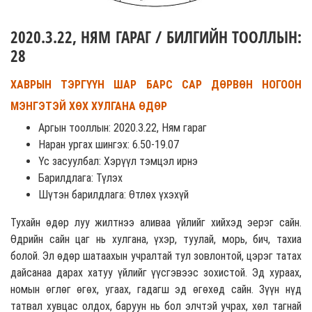
2020.3.22, НЯМ ГАРАГ / БИЛГИЙН ТООЛЛЫН:
28
ХАВРЫН ТЭРГҮҮН ШАР БАРС САР ДӨРВӨН НОГООН
МЭНГЭТЭЙ ХӨХ ХУЛГАНА ӨДӨР
Аргын тооллын: 2020.3.22, Ням гараг
Наран ургах шингэх: 6.50-19.07
Үс засуулбал: Хэрүүл тэмцэл ирнэ
Барилдлага: Түлэх
Шүтэн барилдлага: Өтлөх үхэхүй
Тухайн өдөр луу жилтнээ аливаа үйлийг хийхэд эерэг сайн.
Өдрийн сайн цаг нь хулгана, үхэр, туулай, морь, бич, тахиа
болой. Эл өдөр шатаахын учралтай тул зовлонтой, цэрэг татах
дайсанаа дарах хатуу үйлийг үүсгэвээс зохистой. Эд хураах,
номын өглөг өгөх, угаах, гадагш эд өгөхөд сайн. Зүүн нүд
татвал хувцас олдох, баруун нь бол элчтэй учрах, хөл тагнай