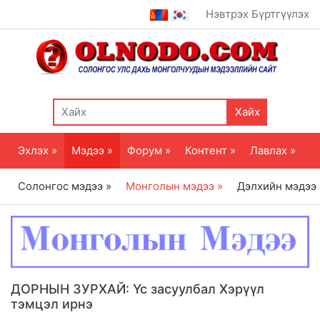
Нэвтрэх
Бүртгүүлэх
Хайх
Эхлэх »
Мэдээ »
Форум »
Контент »
Лавлах »
Солонгос мэдээ »
Монголын мэдээ »
Дэлхийн мэдээ
ДОРНЫН ЗУРХАЙ: Үс засуулбал Хэрүүл
тэмцэл ирнэ