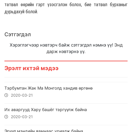
татвал өөрийн гэрт үзэсгэлэн болох, бие татвал бурханыг
дурьдахуй болой.
Сэтгэгдэл
Хэрэглэгчээр нэвтэрч байж сэтгэгдэл нэмнэ үү!
Энд
дарж
нэвтэрнэ үү.
Эрэлт ихтэй мэдээ
Тэрбумтан Жак Ма Монголд хандив өргөнө
2020-03-21
Их аваргууд Хару башёг тэргүүлж байна
2020-03-21
Эрүүл мэндийн яамнаас уриалж байна