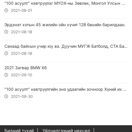
"100 асуулт" нэвтрүүлэг МҮОХ-ны Зөвлөх, Монгол Улсын Соёлын гавьяат зүтгэлтэн Жүгдэрийн ОТГОНЦАГААН уригдан оролцлоо.
2021-08-01
Эрдэнэт хотын 45 жилийн ойн хүчит 128 бөхийн барилдаан.
2021-08-18
Санаад байхын учир юу вэ. Дуучин МУГЖ Батболд, СТА Батсүх
2021-08-18
2021 Загвар BMW X6
2021-09-10
"100 асуулт" нэвтрүүлгийн энэ удаагийн зочноор Хүний их эмч Б.Содномпил уригдан оролцлоо.
2021-09-30
Бидний тухай
Үйлчилгээний нөхцөл