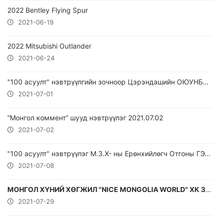
2022 Bentley Flying Spur
2021-06-19
2022 Mitsubishi Outlander
2021-06-24
"100 асуулт" нэвтрүүлгийн зочноор Цэрэндашийн ОЮУНБААТАР уригдан оролцлоо.
2021-07-01
“Монгол коммент” шууд нэвтрүүлэг 2021.07.02
2021-07-02
"100 асуулт" нэвтрүүлэг М.З.Х- ны Ерөнхийлөгч Отгоны ГЭРЭЛТ-ОД оролцлоо.
2021-07-08
МОНГОЛ ХҮНИЙ ХӨГЖИЛ "NICE MONGOLIA WORLD" ХК ЗАХИРАЛ Д.ДАВААБААТАР
2021-07-29