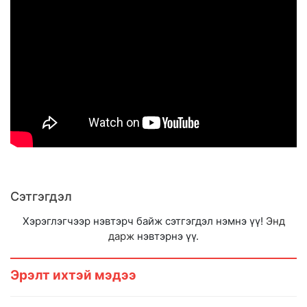
Сэтгэгдэл
Хэрэглэгчээр нэвтэрч байж сэтгэгдэл нэмнэ үү!
Энд
дарж
нэвтэрнэ үү.
Эрэлт ихтэй мэдээ