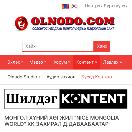
Нэвтрэх
Бүртгүүлэх
Хайх
Эхлэх »
Мэдээ »
Форум »
Контент »
Лавлах »
Olnodo Studio »
Аудио зохиол
Бусад Контент
МОНГОЛ ХҮНИЙ ХӨГЖИЛ "NICE MONGOLIA
WORLD" ХК ЗАХИРАЛ Д.ДАВААБААТАР