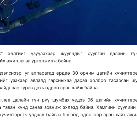
к" хөлгийг үзүүлэхээр жуулчдыг суулган далайн гү
айх ажиллагаа үргэлжилж байна.
ээлснээр, уг аппаратад ердөө 30 орчим цагийн хүчилтөр
гийг үзэхээр аялалд гарсныхаа дараа холбоо тасарсан ш
айдлаар гурав дахь өдрөө эрэн хайж байна.
глөө далайн гүн рүү шумбах үедээ 96 цагийн хүчилтөр
а таван хүнд санаа зовниж эхлээд байна. Хамгийн сүүлийн
хүчилтөрөгч үлдээд байгаа бөгөөд одоогоор эрэн хайх ажи