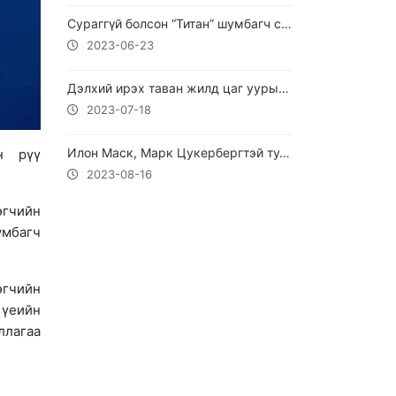
Сураггүй болсон “Титан” шумбагч сүйрсэн болохыг тогтоожээ
2023-06-23
Дэлхий ирэх таван жилд цаг уурын эгзэгтэй босгыг давах хандлагатай байна
2023-07-18
Илон Маск, Марк Цукербергтэй тулаанаа Эртний Ромын алдарт Колизейд хийхээр төлөвлөөд байна
н рүү
2023-08-16
өгчийн
умбагч
өгчийн
 үеийн
ллагаа