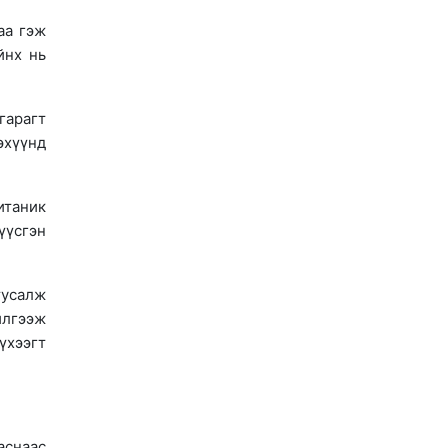
аа гэж
йнх нь
гарагт
эхүүнд
итаник
үүсгэн
тусалж
илгээж
үхээгт
аснаас