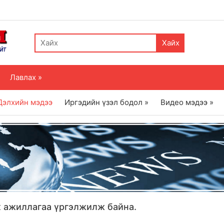
Хайх
Лавлах »
Дэлхийн мэдээ
Иргэдийн үзэл бодол »
Видео мэдээ »
йх ажиллагаа үргэлжилж байна.