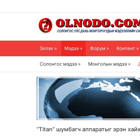
Эхлэх »
Мэдээ »
Форум »
Контент »
Солонгос мэдээ »
Монголын мэдээ »
“Titan” шумбагч аппаратыг эрэн ха