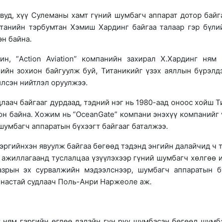
вуд, хүү Сулеманы хамт гүний шумбагч аппарат дотор байг
танийн тэрбумтан Хэмиш Хардинг байгаа талаар гэр бүли
н байна.
н, “Action Aviation” компанийн захирал Х.Хардинг ням 
анийн зохион байгуулж буй, Титаникийг үзэх аяллын бүрэлд
йлсэн нийтлэл оруулжээ.
лаач байгааг дурдаад, тэдний нэг нь 1980-аад оноос хойш Т
он байна. Хожим нь “OceanGate” компани энэхүү компанийг 
 шумбагч аппаратын бүхээгт байгааг баталжээ.
цэргийнхэн явуулж байгаа бөгөөд тэдэнд энгийн далайчид ч 
х ажиллагаанд туслалцаа үзүүлэхээр гүний шумбагч хөлгөө 
азрын эх сурвалжийн мэдээлснээр, шумбагч аппаратын б
7 настай судлаач Поль-Анри Наржеоле аж.
ат ням гаргийн өглөө далайн гүн рүү шумбасан бөгөөд шумб