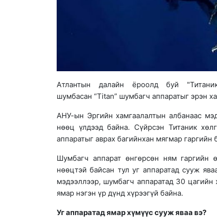
Атлантын далайн ёроолд буй "Титани
шумбасан “Titan” шумбагч аппаратыг эрэн х
АНУ-ын Эргийн хамгаалалтын албанаас мэд
нөөц үлдээд байна. Сүйрсэн Титаник хөл
аппаратыг аврах багийнхан мягмар гаргийн б
Шумбагч аппарат өнгөрсөн ням гаргийн ө
нөөцтэй байсан тул уг аппаратад сууж ява
мэдээллээр, шумбагч аппаратад 30 цагийн 
ямар нэгэн үр дүнд хүрээгүй байна.
Уг аппаратад ямар хүмүүс сууж яваа вэ?