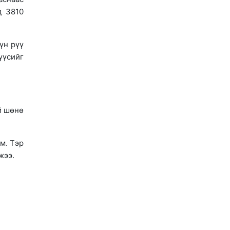
д 3810
үн рүү
үүсийг
й шөнө
м. Тэр
йжээ.