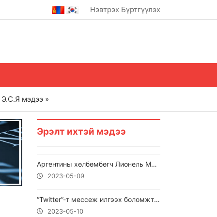
Нэвтрэх
Бүртгүүлэх
Э.С.Я мэдээ »
Эрэлт ихтэй мэдээ
Аргентины хөлбөмбөгч Лионель Месси “Оны шилдэг тамирчин”-аар шалгарчээ
2023-05-09
“Twitter”-т мессеж илгээх боломжтой болно
2023-05-10