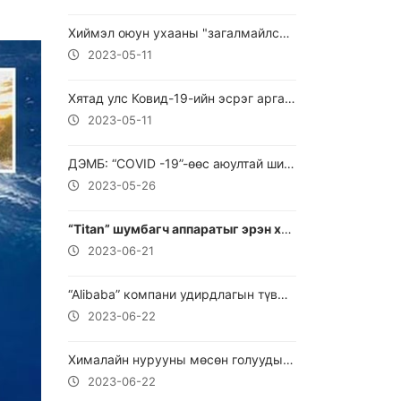
Хиймэл оюун ухааны "загалмайлсан эцэг" Жеффри Хинтон ирээдүйд болзошгүй аюулыг сэрэмжлүүлэв.
2023-05-11
Хятад улс Ковид-19-ийн эсрэг арга хэмжээгээ үргэлжлүүлнэ.
2023-05-11
ДЭМБ: “COVID -19”-өөс аюултай шинэ цар тахалд бэлэн байхыг уриалжээ
2023-05-26
“Titan” шумбагч аппаратыг эрэн хайх ажиллагаа үргэлжилж байна.
2023-06-21
“Alibaba” компани удирдлагын түвшинд өөрчлөлт хийсэн
2023-06-22
Хималайн нурууны мөсөн голуудын 75 хүртэлх хувь нь хайлж болзошгүй байна.
2023-06-22