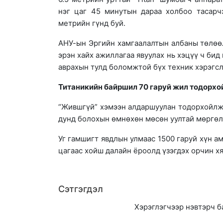
нэг цаг 45 минутын дараа холбоо тасарч
метрийн гүнд буй.
АНУ-ын Эргийн хамгаалалтын албаны төлөөл
эрэн хайх ажиллагаа явуулах нь хэцүү ч би
аврахын тулд боломжтой бүх техник хэрэгсл
Титаникийн байршил 70 гаруй жил тодорхо
“Жившгүй” хэмээн алдаршуулан тодорхойлж 
дунд болохын өмнөхөн мөсөн уултай мөргөлд
Уг гамшигт явдлын улмаас 1500 гаруй хүн а
цагаас хойш далайн ёроолд үзэгдэх орчин х
Сэтгэгдэл
Хэрэглэгчээр нэвтэрч б