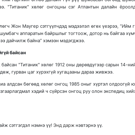
ээ. "Титаник" хөлөг онгоцны сэг Атлантын далайн ёроол
өгч Жон Маугер сэтгүүлчдэд мэдээлэл өгөх үеэрээ, “Ийм г
д шумбагч аппаратын байршлыг тогтоож, дотор нь байгаа хүм
ээ дайчилж байна” хэмээн мэдэгджээ.
йгүй байсан
байсан "Титаник" хөлөг 1912 оны дөрөвдүгээр сарын 14-ни
өж, гурван цаг хүрэхгүй хугацааны дараа живжээ.
миа алдсан бөгөөд хөлөг онгоц 1985 оныг хүртэл олдоогүй ю
язгаарлагдмал хэдий ч сүйрсэн онгоц руу олон экспедиц хи
айж сэтгэгдэл нэмнэ үү!
Энд дарж
нэвтэрнэ үү.