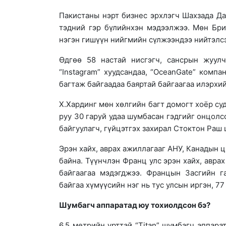
Пакистаны нэрт бизнес эрхлэгч Шахзада Да
тэдний гэр бүлийнхэн мэдээлжээ. Мөн Бри
нэгэн гишүүн нийгмийн сүлжээндээ нийтэлсэ
Өдгөө 58 настай нисгэгч, сансрын жуулчи
“Instagram” хуудсандаа, “OceanGate” комп
багтаж байгаадаа баяртай байгаагаа илэрхи
Х.Хардинг мөн хөлгийн багт домогт хоёр суд
руу 30 гаруй удаа шумбасан гэдгийг онцолс
байгуулагч, гүйцэтгэх захирал Стоктон Раш
Эрэн хайх, аврах ажиллагааг АНУ, Канадын 
байна. Түүнчлэн Франц улс эрэн хайх, авра
байгаагаа мэдэгджээ. Францын Засгийн г
байгаа хүмүүсийн нэг нь тус улсын иргэн, 7
Шумбагч аппаратад юу тохиолдсон бэ?
6.5 метрийн урттай “Titan” шумбагч аппар