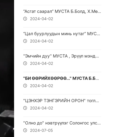
“Асгат саарал” МУСТА Б.Болд, Х.Мөнгөнцэцэг
2024-04-02
“Цал буурлуудын минь нутаг” МУСТА Д.Найдандорж
2024-04-02
''Эмчийн дуу'' МУСТА , Эрүүл мэндийн элч дуучин Б.Хангал
2024-04-02
"БИ ӨӨРИЙХӨӨРӨӨ..." МУСТА Б.Баяндалай
2024-04-02
"ЦЭНХЭР ТЭНГЭРИЙН ОРОН" тоглолт
2024-04-02
"Олно до" нэвтрүүлэг Солонгос улсаас ... "Найс Монголиа Ворлд" компанийг үүсгэн байгуулагч Д.Даваабаатар оролцлоо.
2024-07-05