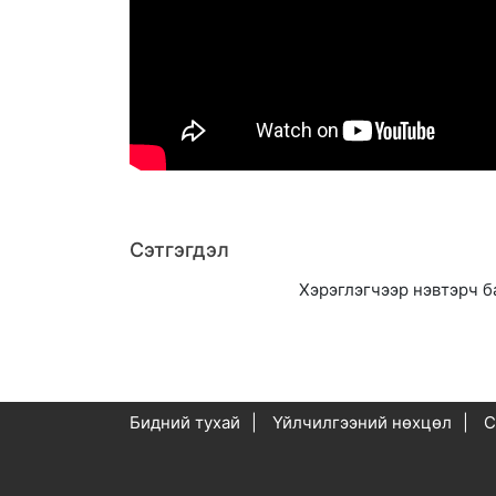
Сэтгэгдэл
Хэрэглэгчээр нэвтэрч б
Бидний тухай
Үйлчилгээний нөхцөл
С