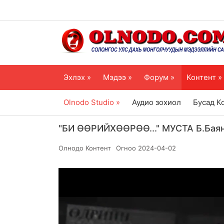
Эхлэх »
Мэдээ »
Форум »
Контент »
Olnodo Studio »
Аудио зохиол
Бусад К
"БИ ӨӨРИЙХӨӨРӨӨ..." МУСТА Б.Бая
Олнодо Контент
Огноо
2024-04-02