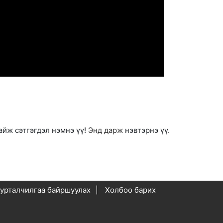
айж сэтгэгдэл нэмнэ үү!
Энд дарж
нэвтэрнэ үү.
урталчилгаа байршуулах
Холбоо барих