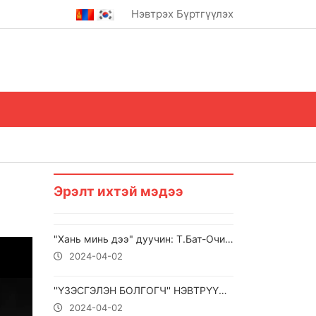
Нэвтрэх
Бүртгүүлэх
Эрэлт ихтэй мэдээ
"Хань минь дээ" дуучин: Т.Бат-Очир МУСТА, Т.Нарангэрэл
2024-04-02
''ҮЗЭСГЭЛЭН БОЛГОГЧ'' НЭВТРҮҮЛЭГ
2024-04-02