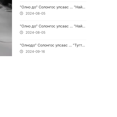
"Олно до" Солонгос улсаас ... "Найс Мейт"-ийн захирал Э.Гансүх оролцлоо.
2024-08-05
"Олно до" Солонгос улсаас ... "Найс Монгол маркет"-ийн захирал Г.Мөнхбаатар оролцлоо.
2024-08-05
"Олнодо" Солонгос улсаас ... "Тугтан" ХХК-ийн захирал Д.Баттүвшин оролцлоо.
2024-09-16