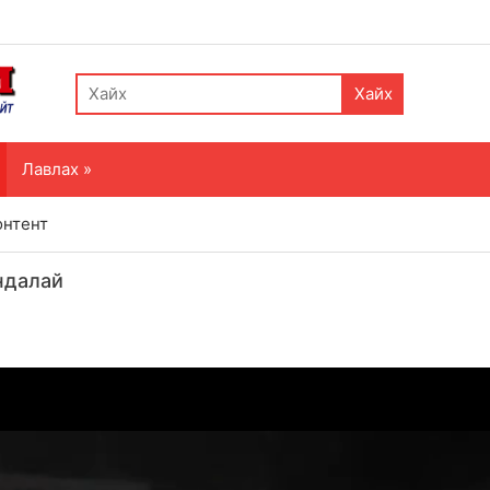
Хайх
Лавлах »
онтент
ндалай