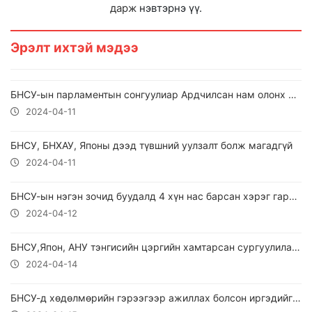
дарж
нэвтэрнэ үү.
Эрэлт ихтэй мэдээ
БНСУ-ын парламентын сонгуулиар Ардчилсан нам олонх болжээ.
2024-04-11
БНСУ, БНХАУ, Японы дээд түвшний уулзалт болж магадгүй
2024-04-11
БНСУ-ын нэгэн зочид буудалд 4 хүн нас барсан хэрэг гарчээ.
2024-04-12
БНСУ,Япон, АНУ тэнгисийн цэргийн хамтарсан сургуулилалт хийжээ
2024-04-14
БНСУ-д хөдөлмөрийн гэрээгээр ажиллах болсон иргэдийг сургалтанд хамруулжээ.