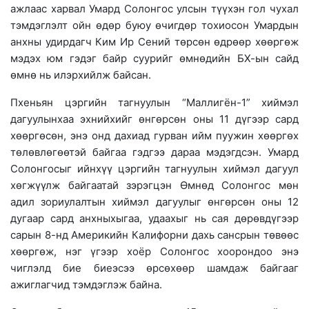
ажлаас харвал Умард Солонгос улсын түүхэн гол чухал
тэмдэглэлт ойн өдөр буюу өчигдөр тохиосон Умардын
анхны удирдагч Ким Ир Сений төрсөн өдрөөр хөөргөж
мэдэх юм гэдэг байр суурийг өмнөдийн БХ-ын сайд
өмнө нь илэрхийлж байсан.
Пхеньян цэргийн тагнуулын “Маллигён-1” хиймэл
дагуулынхаа эхнийхийг өнгөрсөн оны 11 дүгээр сард
хөөргөсөн, энэ онд дахиад гурван ийм пуужин хөөргөх
төлөвлөгөөтэй байгаа гэдгээ дараа мэдэгдсэн. Умард
Солонгосыг ийнхүү цэргийн тагнуулын хиймэл дагуул
хөгжүүлж байгаатай зэрэгцэн Өмнөд Солонгос мөн
адил зориулалтын хиймэл дагуулыг өнгөрсөн оны 12
дугаар сард анхныхыгаа, удаахыг нь сая дөрөвдүгээр
сарын 8-нд Америкийн Калифорни дахь сансрын төвөөс
хөөргөж, нэг үгээр хоёр Солонгос хоорондоо энэ
чиглэлд бие биеэсээ өрсөхөөр шамдаж байгааг
ажиглагчид тэмдэглэж байна.