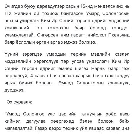
Өчигдөр буюу дөрөвдүгээр сарын 15-нд мэндэлснийх нь
112 жилийн ой тохиож байгаасон Умард Солонгосын
анхны удирдагч Ким Ир Сений төрсөн өдрийг үндэсний
хэмжээний гол томоохон баяр ёслолд тооцдог
уламжлалтай. Өнгөрсөн ням гарагт нийслэл Пхеньянд
баяр ёслолын өргөн арга хэмжээ болжээ.
Үүний зэрэгцээ умардын төрийн мэдлийн хэвлэл
мэдээллийн хэрэгслүүд төр улсаа үндэслэгч Ким Ир
Сений төрсөн өдрийг өмнөх шигээ Нарны баяр гэж
нэрлэлгүй, 4 сарын баяр эсвэл хаврын баяр гэж голдуу
ярьж бичих болсныг Өмнөд Солонгосын хэвлэлүүд
дурджээ.
Эх сурвалж
“Умард Солонгос улс цэргийн тагнуулын хоёр дахь
хиймэл дагуулаа хөөргөхөд бэлэн болсон байх
магадлалтай. Газар дээрх техник үйл явцаас харвал энэ