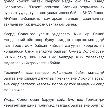
долоо хоногт багтан хөөргөж мэдэх юм” гэж Өмнөд
Солонгосын "Ёнхап" агентлаг Засгийн газрынхаа эх
сурвалжуудад түшиглэн уламжилсан байна. БНСУ болон
АНУ-ын албаныхны хамтарсан тандалт ажиглалтын
тайланд ингэж дурдсан байгаа юм байна.
Умард Солонгос улсыг үндэслэгч Ким Ир Сений
мэндэлсний ойн өдөр буюу өчигдөр хөөргөж магадгүй
гэж тооцогдож байсан хиймэл дагуулыг хөөргөх нь
хойшилсон байж магадгүй байгааг Өмнөд Солонгосын
БХ-ын сайд Шин Вон Сик өчигдөр KBS телевизэд
мэдээлэл хийхдээ хэлсэн байна.
Техникийн шалтгаанаар хойшилсон байж магадгүй
байгаа энэ хиймэл дагуулаа Пхеньян энэ 7 хоногт эсвэл
энэ сард багтааж хөөргөх болов уу гэж өмнөдийн сайд
мөн ярьжээ.
Умард Солонгосын баруун хойд бүс дэх Тончан-ри
хөөргөлтийн шинэ полигонд явагдаж байгаа энэ бэлтгэл