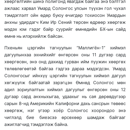
хөөргөлтийн шинэ полигонд явагдаж байгаа энэ бэлтгэл
ажлаас харвал Умард Солонгос улсын түүхэн гол чухал
тэмдэглэлт ойн өдөр буюу өчигдөр тохиосон Умардын
анхны удирдагч Ким Ир Сений төрсөн өдрөөр хөөргөж
мэдэх юм гэдэг байр суурийг өмнөдийн БХ-ын сайд
өмнө нь илэрхийлж байсан.
Пхеньян цэргийн тагнуулын “Маллигён-1” хиймэл
дагуулынхаа эхнийхийг өнгөрсөн оны 11 дүгээр сард
хөөргөсөн, энэ онд дахиад гурван ийм пуужин хөөргөх
төлөвлөгөөтэй байгаа гэдгээ дараа мэдэгдсэн. Умард
Солонгосыг ийнхүү цэргийн тагнуулын хиймэл дагуул
хөгжүүлж байгаатай зэрэгцэн Өмнөд Солонгос мөн
адил зориулалтын хиймэл дагуулыг өнгөрсөн оны 12
дугаар сард анхныхыгаа, удаахыг нь сая дөрөвдүгээр
сарын 8-нд Америкийн Калифорни дахь сансрын төвөөс
хөөргөж, нэг үгээр хоёр Солонгос хоорондоо энэ
чиглэлд бие биеэсээ өрсөхөөр шамдаж байгааг
ажиглагчид тэмдэглэж байна.