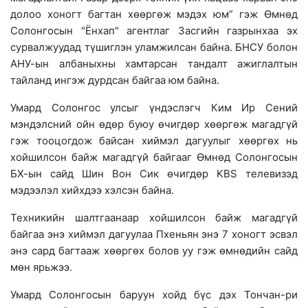
долоо хоногт багтан хөөргөж мэдэх юм” гэж Өмнөд
Солонгосын "Ёнхап" агентлаг Засгийн газрынхаа эх
сурвалжуудад түшиглэн уламжилсан байна. БНСУ болон
АНУ-ын албаныхны хамтарсан тандалт ажиглалтын
тайланд ингэж дурдсан байгаа юм байна.
Умард Солонгос улсыг үндэслэгч Ким Ир Сений
мэндэлсний ойн өдөр буюу өчигдөр хөөргөж магадгүй
гэж тооцогдож байсан хиймэл дагуулыг хөөргөх нь
хойшилсон байж магадгүй байгааг Өмнөд Солонгосын
БХ-ын сайд Шин Вон Сик өчигдөр KBS телевизэд
мэдээлэл хийхдээ хэлсэн байна.
Техникийн шалтгаанаар хойшилсон байж магадгүй
байгаа энэ хиймэл дагуулаа Пхеньян энэ 7 хоногт эсвэл
энэ сард багтааж хөөргөх болов уу гэж өмнөдийн сайд
мөн ярьжээ.
Умард Солонгосын баруун хойд бүс дэх Тончан-ри