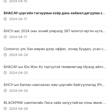
2024-04-15
БНАСАУ цэргийн тагнуулын хоёр дахь хиймэл дагуулаа хөөргөхөд бэлтгэж дуусжээ
2024-04-17
БНСУ-аас 2024 оны эхний улиралд 387 монгол иргэн нутаг буцаагджээ
2024-04-17
Солонгос улс Хан мөрөн дээр оффис, зочид буудал, усан спортын байгууламжууд барина
2024-04-24
БНАСАУ-ын Юн Жон Хо тэргүүтэй төлөөлөгчид Иранд айлчилжээ.
2024-04-25
БНСУ-ын Батлан хамгаалах яам цэргийн байгууллагад iPhone утсыг хэрэглэхийг хориглоно
2024-04-26
BLACKPINK хамтлагийн Лиса найз залуутайгаа олны өмнө гарч иржээ
2024-04-29