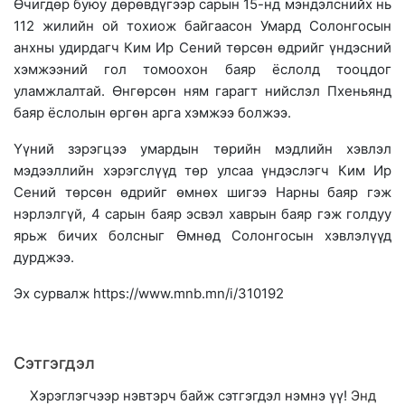
Өчигдөр буюу дөрөвдүгээр сарын 15-нд мэндэлснийх нь
112 жилийн ой тохиож байгаасон Умард Солонгосын
анхны удирдагч Ким Ир Сений төрсөн өдрийг үндэсний
хэмжээний гол томоохон баяр ёслолд тооцдог
уламжлалтай. Өнгөрсөн ням гарагт нийслэл Пхеньянд
баяр ёслолын өргөн арга хэмжээ болжээ.
Үүний зэрэгцээ умардын төрийн мэдлийн хэвлэл
мэдээллийн хэрэгслүүд төр улсаа үндэслэгч Ким Ир
Сений төрсөн өдрийг өмнөх шигээ Нарны баяр гэж
нэрлэлгүй, 4 сарын баяр эсвэл хаврын баяр гэж голдуу
ярьж бичих болсныг Өмнөд Солонгосын хэвлэлүүд
дурджээ.
Эх сурвалж https://www.mnb.mn/i/310192
Сэтгэгдэл
Хэрэглэгчээр нэвтэрч байж сэтгэгдэл нэмнэ үү!
Энд