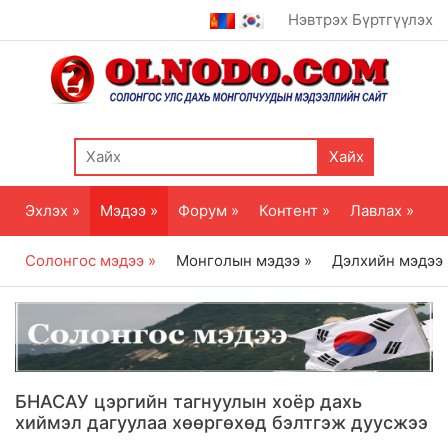
Нэвтрэх
Бүртгүүлэх
Хайх
Эхлэх »
Мэдээ »
Форум »
Контент »
Лавлах »
Солонгос мэдээ »
Монголын мэдээ »
Дэлхийн мэдээ
БНАСАУ цэргийн тагнуулын хоёр дахь
хиймэл дагуулаа хөөргөхөд бэлтгэж дуусжээ