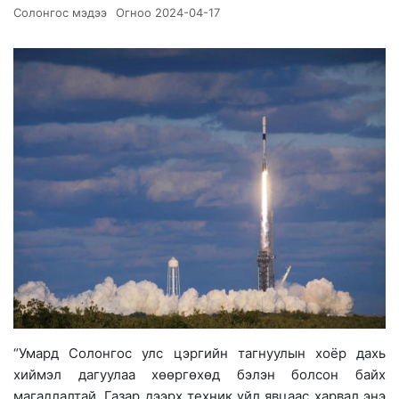
Солонгос мэдээ
Огноо
2024-04-17
“Умард Солонгос улс цэргийн тагнуулын хоёр дахь
хиймэл дагуулаа хөөргөхөд бэлэн болсон байх
магадлалтай. Газар дээрх техник үйл явцаас харвал энэ