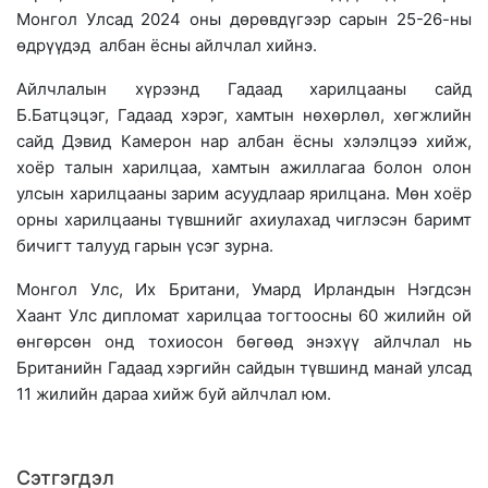
Монгол Улсад 2024 оны дөрөвдүгээр сарын 25-26-ны
өдрүүдэд албан ёсны айлчлал хийнэ.
Айлчлалын хүрээнд Гадаад харилцааны сайд
Б.Батцэцэг, Гадаад хэрэг, хамтын нөхөрлөл, хөгжлийн
сайд Дэвид Камерон нар албан ёсны хэлэлцээ хийж,
хоёр талын харилцаа, хамтын ажиллагаа болон олон
улсын харилцааны зарим асуудлаар ярилцана. Мөн хоёр
орны харилцааны түвшнийг ахиулахад чиглэсэн баримт
бичигт талууд гарын үсэг зурна.
Монгол Улс, Их Британи, Умард Ирландын Нэгдсэн
Хаант Улс дипломат харилцаа тогтоосны 60 жилийн ой
өнгөрсөн онд тохиосон бөгөөд энэхүү айлчлал нь
Британийн Гадаад хэргийн сайдын түвшинд манай улсад
11 жилийн дараа хийж буй айлчлал юм.
Сэтгэгдэл