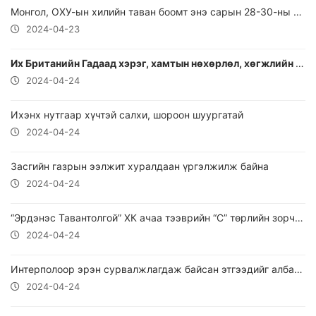
Монгол, ОХУ-ын хилийн таван боомт энэ сарын 28-30-ны өдөр түр хаагдана
2024-04-23
Их Британийн Гадаад хэрэг, хамтын нөхөрлөл, хөгжлийн сайд Дэвид Камерон Монголд айлчилна
2024-04-24
Ихэнх нутгаар хүчтэй салхи, шороон шуургатай
2024-04-24
Засгийн газрын ээлжит хуралдаан үргэлжилж байна
2024-04-24
“Эрдэнэс Тавантолгой” ХК ачаа тээврийн “С” төрлийн зорчих зөвшөөрлийг нээлттэй, ил тод болгосон
2024-04-24
Интерполоор эрэн сурвалжлагдаж байсан этгээдийг албадан авчирлаа
2024-04-24