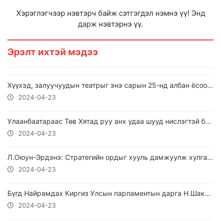
Хэрэглэгчээр нэвтэрч байж сэтгэгдэл нэмнэ үү!
Энд
дарж
нэвтэрнэ үү.
Эрэлт ихтэй мэдээ
Хүүхэд, залуучуудын театрыг энэ сарын 25-нд албан ёсоор нээнэ
2024-04-23
Улаанбаатараас Төв Хятад руу анх удаа шууд нислэгтэй боллоо
2024-04-23
Л.Оюун-Эрдэнэ: Стратегийн ордыг хууль дамжуулж хулгайлдаг асуудал энэ төрөөр цэглэгдэх ёстой
2024-04-23
Бүгд Найрамдах Киргиз Улсын парламентын дарга Н.Шакиев Монгол Улсад хүрэлцэн ирлээ
2024-04-23