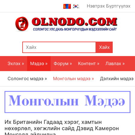
Нэвтрэх
Бүртгүүлэх
Хайх
Эхлэх »
Мэдээ »
Форум »
Контент »
Лавлах »
Солонгос мэдээ »
Монголын мэдээ »
Дэлхийн мэдээ
Их Британийн Гадаад хэрэг, хамтын
нөхөрлөл, хөгжлийн сайд Дэвид Камерон
Монголд айлчилна