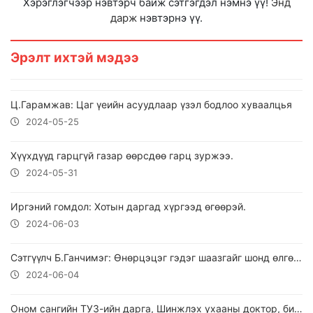
Хэрэглэгчээр нэвтэрч байж сэтгэгдэл нэмнэ үү!
Энд
дарж
нэвтэрнэ үү.
Эрэлт ихтэй мэдээ
Ц.Гарамжав: Цаг үеийн асуудлаар үзэл бодлоо хуваалцья
2024-05-25
Хүүхдүүд гарцгүй газар өөрсдөө гарц зуржээ.
2024-05-31
Иргэний гомдол: Хотын даргад хүргээд өгөөрэй.
2024-06-03
Сэтгүүлч Б.Ганчимэг: Өнөрцэцэг гэдэг шаазгайг шонд өлгөж харуулах гэж байгаа юм байна.
2024-06-04
Оном сангийн ТУЗ-ийн дарга, Шинжлэх ухааны доктор, биофизикч Дашдоржийн Наранбаатар : ЗҮРХ ЗҮСЭЖ, СЭТГЭЛ УРСАН ЭМГЭНЭЛТ МЭДЭЭ