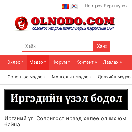
Нэвтрэх
Бүртгүүлэх
Хайх
Эхлэх »
Мэдээ »
Форум »
Контент »
Лавлах »
Солонгос мэдээ »
Монголын мэдээ »
Дэлхийн мэдээ
Иргэний үг: Солонгост ирээд хөлөө олчих юм
байна.