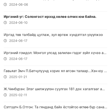
2024-06-06
Иргэний үг: Солонгост ирээд хөлөө олчих юм байна.
2024-06-10
Иргэд төв талбайд цуглаж, зул өргөж хүндэтгэл үзүүлжээ
2024-06-17
Иргэний гомдол: Монгол улсад залилан гэдэг зүйл хүчээ авчиж !!!
2024-06-17
Гавьяат Эмч П.Батчулуунд хорих ял өгсөн талаар...Хэн юу хэлэв!
2025-01-21
Ж.Чинбүрэн: Элэг шилжүүлэн суулгах 181 дэх хагалгааг амжилттай хийжээ.
2025-02-11
Сэтгүүлч Б.Отгон: Та гянданд байх ёстойгоо өглөө бүр санаж яваарай.