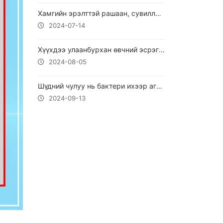
Хамгийн эрэлттэй ​рашаан, сувиллын газрууд
2024-07-14
Хүүхдээ улаанбурхан өвчний эсрэг вакцинд хамруулаарай.
2024-08-05
Шүдний чулуу нь бактери ихээр агуулдаг
2024-09-13