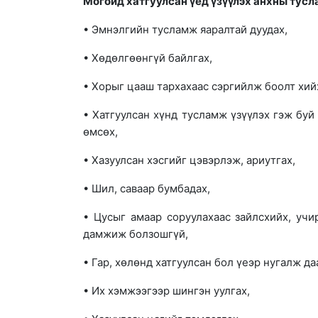
Могойд хатгуулсан үед үзүүлэх анхны тусл
• Эмнэлгийн тусламж яаралтай дуудах,
• Хөдөлгөөнгүй байлгах,
• Хорыг цааш тархахаас сэргийлж боолт хий
• Хатгуулсан хүнд тусламж үзүүлэх гэж бу
өмсөх,
• Хазуулсан хэсгийг цэвэрлэж, ариутгах,
• Шил, саваар бумбадах,
• Цусыг амаар соруулахаас зайлсхийх, учи
дамжиж болзошгүй,
• Гар, хөлөнд хатгуулсан бол үеэр нугалж да
• Их хэмжээгээр шингэн уулгах,