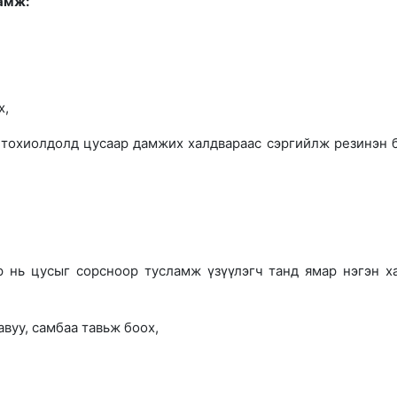
амж:
х,
й тохиолдолд цусаар дамжих халдвараас сэргийлж резинэн 
р нь цусыг сорсноор тусламж үзүүлэгч танд ямар нэгэн х
авуу, самбаа тавьж боох,