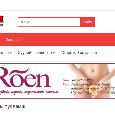
Хайх
Лавлах »
члал »
Хуулийн зөвлөгөө »
1Хором, Зөв эргэлт
ны тусламж