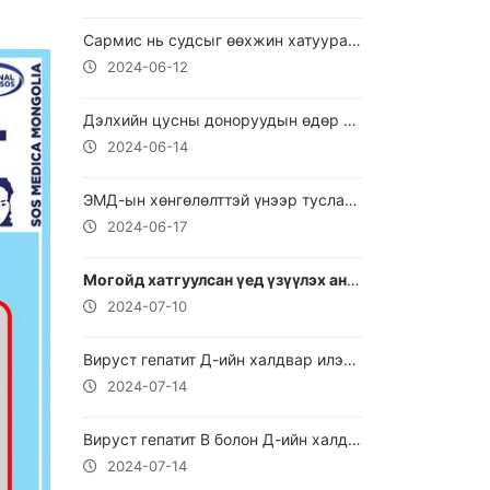
Сармис нь судсыг өөхжин хатуурахаас сэргийлдэг
2024-06-12
Дэлхийн цусны доноруудын өдөр тохиож байна.
2024-06-14
ЭМД-ын хөнгөлөлттэй үнээр тусламж, үйлчилгээ үзүүлэх рашаан, сувилал, сэргээн засах төвүүд
2024-06-17
Могойд хатгуулсан үед үзүүлэх анхны тусламж
2024-07-10
Вируст гепатит Д-ийн халдвар илэрсэн үед ямар арга хэмжээ авах вэ
2024-07-14
Вируст гепатит В болон Д-ийн халдвартай үйлчлүүлэгч юуг анхаарах нь чухал вэ
2024-07-14