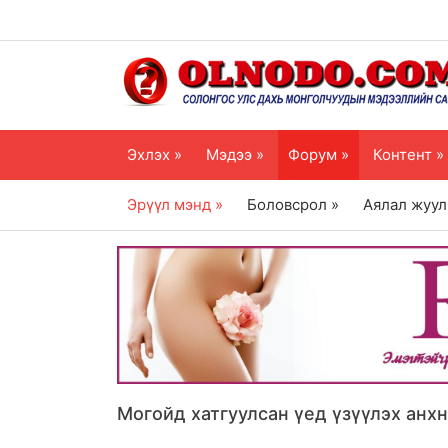
Эхлэх »
Мэдээ »
Форум »
Контент »
Эрүүл мэнд »
Боловсрол »
Аялал жуул
Могойд хатгуулсан үед үзүүлэх анх