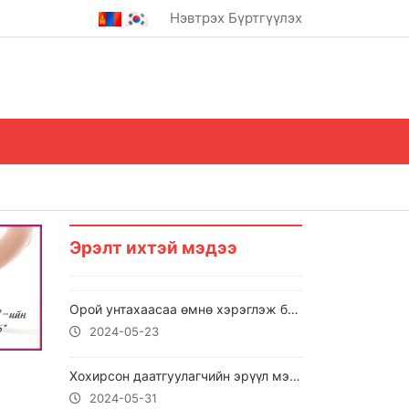
Нэвтрэх
Бүртгүүлэх
Эрэлт ихтэй мэдээ
Орой унтахаасаа өмнө хэрэглэж болохгүй зүйлс
2024-05-23
Хохирсон даатгуулагчийн эрүүл мэндийн тусламж, үйлчилгээний зардлын төлбөрийг буруутай этгээдээр нөхөн төлүүлдэг
2024-05-31