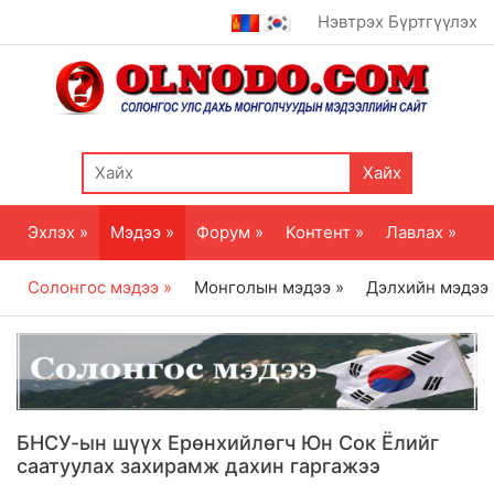
Нэвтрэх
Бүртгүүлэх
Хайх
Эхлэх »
Мэдээ »
Форум »
Контент »
Лавлах »
Солонгос мэдээ »
Монголын мэдээ »
Дэлхийн мэдээ
БНСУ-ын шүүх Ерөнхийлөгч Юн Сок Ёлийг
саатуулах захирамж дахин гаргажээ