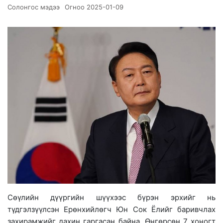
Солонгос мэдээ
Огноо
2025-01-09
Сөүлийн дүүргийн шүүхээс бүрэн эрхийг нь
түдгэлзүүлсэн Ерөнхийлөгч Юн Сок Ёлийг баривчлах
захирамжийг дахин гаргасан байна. Өнгөрсөн 7 хоногт