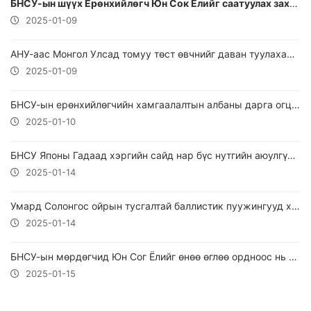
БНСУ-ын шүүх Ерөнхийлөгч Юн Сок Ёлийг саатуулах захирамж дахин гаргажээ
2025-01-09
АНУ-аас Монгол Улсад томуу төст өвчнийг даван туулахад зориулан 2000 ширхэг пульсоксиметр хандивлав
2025-01-09
БНСУ-ын ерөнхийлөгчийн хамгаалалтын албаны дарга огцорчээ
2025-01-10
БНСУ Японы Гадаад хэргийн сайд нар бүс нутгийн аюулгүй байдлын асуудлаар зөвлөлджээ
2025-01-14
Умард Солонгос ойрын тусгалтай баллистик пуужингууд харважээ
2025-01-14
БНСУ-ын мөрдөгчид Юн Сог Ёлийг өнөө өглөө ордноос нь баривчиллаа
2025-01-15