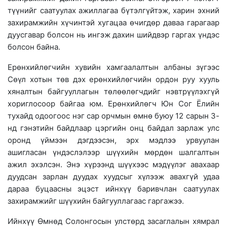
түүнийг саатуулах ажиллагаа бүтэлгүйтэж, харин эхний
захирамжийн хүчинтэй хугацаа өчигдөр даваа гарагаар
дуусгавар болсон нь ингэж дахин шийдвэр гаргах үндэс
болсон байна.
Ерөнхийлөгчийн хувийн хамгаалалтын албаны зүгээс
Сөүл хотын төв дэх ерөнхийлөгчийн ордон руу хууль
хяналтын байгууллагын төлөөлөгчдийг нэвтрүүлэхгүй
хориглосоор байгаа юм. Ерөнхийлөгч Юн Сог Ёлийн
тухайд одоогоос нэг сар орчмын өмнө буюу 12 сарын 3-
нд гэнэтийн байдлаар цэргийн онц байдал зарлаж улс
оронд үймээн дэгдээсэн, эрх мэдлээ урвуулан
ашигласан үндэслэлээр шүүхийн мөрдөн шалгалтын
ажил эхэлсэн. Энэ хүрээнд шүүхээс мэдүүлэг авахаар
дуудсан зарлан дуудах хуудсыг хүлээж авахгүй удаа
дараа буцаасны эцэст ийнхүү баривчлан саатуулах
захирамжийг шүүхийн байгууллагаас гаргажээ.
Ийнхүү Өмнөд Солонгосын улстөрд засаглалын хямрал