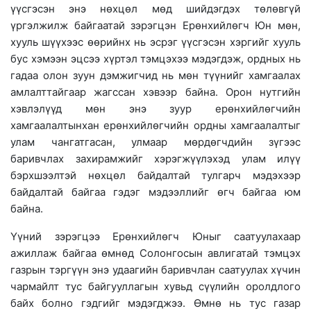
үүсгэсэн энэ нөхцөл мөд шийдэгдэх төлөвгүй
үргэлжилж байгаатай зэрэгцэн Ерөнхийлөгч Юн мөн,
хууль шүүхээс өөрийнх нь эсрэг үүсгэсэн хэргийг хууль
бус хэмээн эцсээ хүртэл тэмцэхээ мэдэгдэж, ордных нь
гадаа олон зуун дэмжигчид нь мөн түүнийг хамгаалах
амлалттайгаар жагссан хэвээр байна. Орон нутгийн
хэвлэлүүд мөн энэ зуур ерөнхийлөгчийн
хамгаалалтынхан ерөнхийлөгчийн ордны хамгаалалтыг
улам чангатгасан, улмаар мөрдөгчдийн зүгээс
баривчлах захирамжийг хэрэгжүүлэхэд улам илүү
бэрхшээлтэй нөхцөл байдалтай тулгарч мэдэхээр
байдалтай байгаа гэдэг мэдээллийг өгч байгаа юм
байна.
Үүний зэрэгцээ Ерөнхийлөгч Юныг саатуулахаар
ажиллаж байгаа өмнөд Солонгосын авлигатай тэмцэх
газрын тэргүүн энэ удаагийн баривчлан саатуулах хүчин
чармайлт тус байгууллагын хувьд сүүлийн оролдлого
байх болно гэдгийг мэдэгджээ. Өмнө нь тус газар