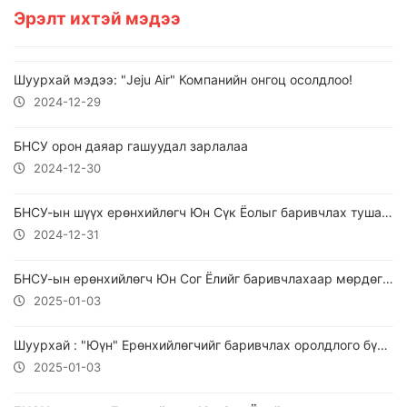
Эрэлт ихтэй мэдээ
Шуурхай мэдээ: "Jeju Air" Компанийн онгоц осолдлоо!
2024-12-29
БНСУ орон даяар гашуудал зарлалаа
2024-12-30
БНСУ-ын шүүх ерөнхийлөгч Юн Сүк Ёолыг баривчлах тушаал гаргалаа
2024-12-31
БНСУ-ын ерөнхийлөгч Юн Сог Ёлийг баривчлахаар мөрдөгчид иржээ
2025-01-03
Шуурхай : "Юүн" Ерөнхийлөгчийг баривчлах оролдлого бүтэлгүйтэв!
2025-01-03