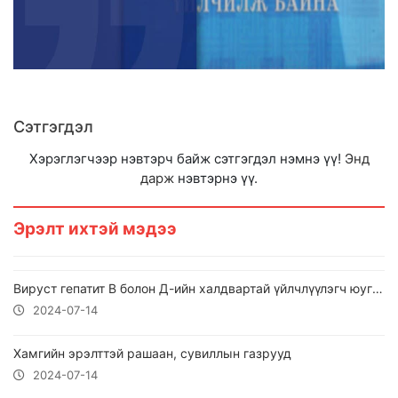
Сэтгэгдэл
Хэрэглэгчээр нэвтэрч байж сэтгэгдэл нэмнэ үү!
Энд
дарж
нэвтэрнэ үү.
Эрэлт ихтэй мэдээ
Вируст гепатит В болон Д-ийн халдвартай үйлчлүүлэгч юуг анхаарах нь чухал вэ
2024-07-14
Хамгийн эрэлттэй ​рашаан, сувиллын газрууд
2024-07-14