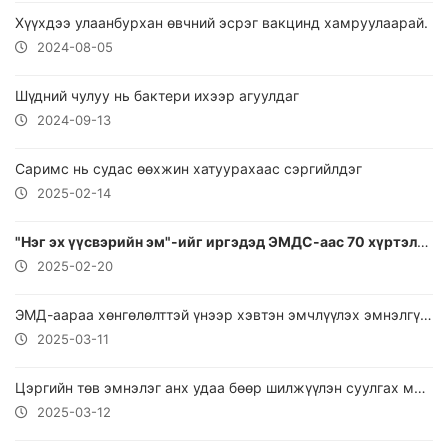
Хүүхдээ улаанбурхан өвчний эсрэг вакцинд хамруулаарай.
2024-08-05
Шүдний чулуу нь бактери ихээр агуулдаг
2024-09-13
Саримс нь судас өөхжин хатуурахаас сэргийлдэг
2025-02-14
"Нэг эх үүсвэрийн эм"-ийг иргэдэд ЭМДС-аас 70 хүртэлх хувийн хөнгөлөлтөөр олгож байна
2025-02-20
ЭМД-аараа хөнгөлөлттэй үнээр хэвтэн эмчлүүлэх эмнэлгүүд
2025-03-11
Цэргийн төв эмнэлэг анх удаа бөөр шилжүүлэн суулгах мэс заслыг амжилттай хийлээ
2025-03-12