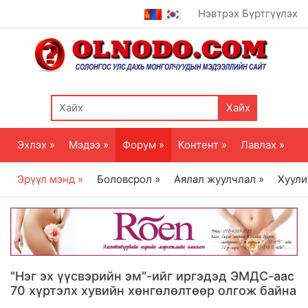
Нэвтрэх
Бүртгүүлэх
Хайх
Эхлэх »
Мэдээ »
Форум »
Контент »
Лавлах »
Эрүүл мэнд »
Боловсрол »
Аялал жуулчлал »
Хуули
"Нэг эх үүсвэрийн эм"-ийг иргэдэд ЭМДС-аас
70 хүртэлх хувийн хөнгөлөлтөөр олгож байна