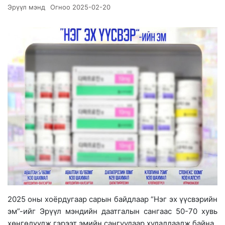
Эрүүл мэнд
Огноо
2025-02-20
2025 оны хоёрдугаар сарын байдлаар “Нэг эх үүсвэрийн
эм”-ийг Эрүүл мэндийн даатгалын сангаас 50-70 хувь
хөнгөлүүлж гэрээт эмийн сангуудаар худалдаалж байна.