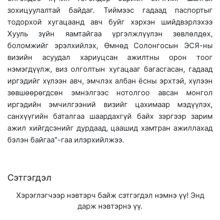
зохицуулалтай байдаг. Тиймээс гадаад паспортыг
тодорхой хугацаанд авч буйг хэрхэн шийдвэрлэхээ
Хууль зүйн яамтайгаа үргэлжлүүлэн зөвлөлдөх,
боломжийг эрэлхийлэх, Өмнөд Солонгосын ЭСЯ-ны
визийн асуудал хариуцсан ажилтны орон тоог
нэмэгдүүлж, виз олголтын хугацааг багасгасан, гадаад
иргэдийг хүлээн авч, эмчлэх албан ёсны эрхтэй, хүлээн
зөвшөөрөгдсөн эмнэлгээс нотолгоо авсан монгол
иргэдийн эмчилгээний визийг цахимаар мэдүүлэх,
санхүүгийн баталгаа шаардахгүй байх зэргээр зарим
ажил хийгдсэнийг дурдаад, цаашид хамтран ажиллахад
бэлэн байгаа"-гаа илэрхийлжээ.
Сэтгэгдэл
Хэрэглэгчээр нэвтэрч байж сэтгэгдэл нэмнэ үү!
Энд
дарж
нэвтэрнэ үү.