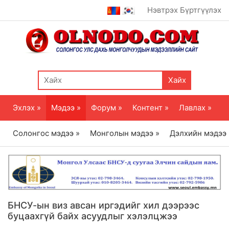
Нэвтрэх
Бүртгүүлэх
Хайх
Эхлэх »
Мэдээ »
Форум »
Контент »
Лавлах »
Солонгос мэдээ »
Монголын мэдээ »
Дэлхийн мэдээ
БНСУ-ын виз авсан иргэдийг хил дээрээс
буцаахгүй байх асуудлыг хэлэлцжээ