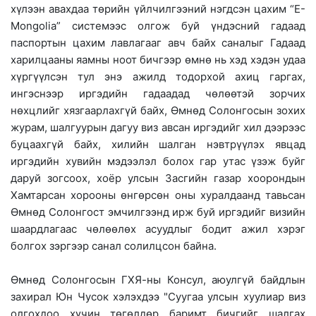
хүлээн авахдаа төрийн үйлчилгээний нэгдсэн цахим “E-
Mongolia” системээс олгож буй үндэсний гадаад
паспортын цахим лавлагааг авч байх саналыг Гадаад
харилцааны яамны ноот бичгээр өмнө нь хэд хэдэн удаа
хүргүүлсэн тул энэ ажилд тодорхой ахиц гаргах,
ингэснээр иргэдийн гадаадад чөлөөтэй зорчих
нөхцлийг хязгаарлахгүй байх, Өмнөд Солонгосын зохих
журам, шалгуурын дагуу виз авсан иргэдийг хил дээрээс
буцаахгүй байх, хилийн шалган нэвтрүүлэх явцад
иргэдийн хувийн мэдээлэл болох гар утас үзэж буйг
даруй зогсоох, хоёр улсын Засгийн газар хоорондын
Хамтарсан хорооны өнгөрсөн оны хуралдаанд тавьсан
Өмнөд Солонгост эмчилгээнд ирж буй иргэдийг визийн
шаардлагаас чөлөөлөх асуудлыг бодит ажил хэрэг
болгох зэргээр санал солилцсон байна.
Өмнөд Солонгосын ГХЯ-ны Консул, аюулгүй байдлын
захирал Юн Чусок хэлэхдээ "Суугаа улсын хуулиар виз
олгохдоо хүчин төгөлдөр баримт бичгийг шалгах