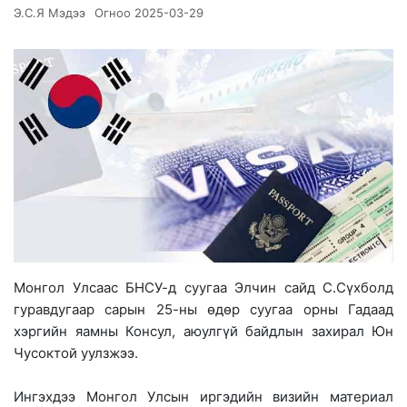
Э.С.Я Мэдээ
Огноо
2025-03-29
Монгол Улсаас БНСУ-д суугаа Элчин сайд С.Сүхболд
гуравдугаар сарын 25-ны өдөр суугаа орны Гадаад
хэргийн яамны Консул, аюулгүй байдлын захирал Юн
Чусоктой уулзжээ.
Ингэхдээ Монгол Улсын иргэдийн визийн материал