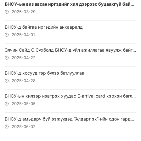
БНСУ-ын виз авсан иргэдийг хил дээрээс буцаахгүй байх асуудлыг хэлэлцжээ
2025-03-29
БНСУ-д байгаа иргэдийн анхааралд
2025-04-01
Элчин Сайд С.Сүхболд БНСУ-д үйл ажиллагаа явуулж байгаа Монголын хувийн хэвшлийн төлөөлөлтэй уулзлаа.
2025-04-22
БНСУ-д хосууд гэр бүлээ батлууллаа.
2025-04-28
БНСУ-ын хилээр нэвтрэх хуудас E-arrival card хэрхэн бөглөх тухай зөвлөмж
2025-05-05
БНСУ-д амьдарч буй ээжүүдэд “Алдарт эх”-ийн одон гардуулав
2025-06-02