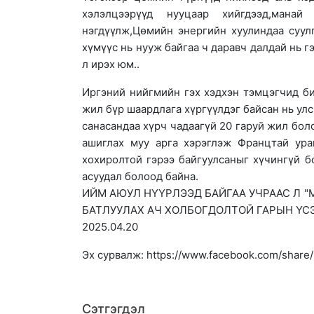
хэлэлцээрүүд нууцаар хийгдээд,мана
нэгдүүлж,Цөмийн энергийн хуулиндаа суулг
хүмүүс нь нууж байгаа ч даравч далдай нь г
л ирэх юм..
Иргэний нийгмийн гэх хэдхэн тэмцэгчид би
жил бүр шаардлага хүргүүлдэг байсан нь у
санасандаа хүрч чадаагүй 20 гаруй жил бо
ашиглах муу арга хэрэглэж Францтай ура
хохиролтой гэрээ байгуулсаныг хүчингүй б
асуудал болоод байна.
ИЙМ АЮУЛ НҮҮРЛЭЭД БАЙГАА УЧРААС Л "
БАТЛУУЛАХ АЧ ХОЛБОГДОЛТОЙ ГАРЫН ҮСЭ
2025.04.20
Эх сурвалж: https://www.facebook.com/share
Сэтгэгдэл