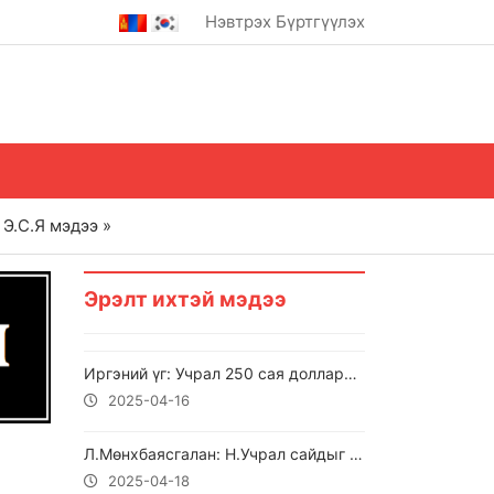
Нэвтрэх
Бүртгүүлэх
Э.С.Я мэдээ »
Эрэлт ихтэй мэдээ
Иргэний үг: Учрал 250 сая долларыг яаж өгч авалцсан нотлох баримтаа гарга !!!
2025-04-16
Л.Мөнхбаясгалан: Н.Учрал сайдыг Улаанбадрах суманд хамт очихыг урьж байна
2025-04-18