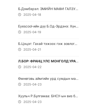
Б.Дэмбэрэл: ЭМИЙН МАФИ ГАЛЗУУРААД БАЙГААРАЙ !!!
2025-04-18
Eyescool-ийн дүү Б.Од-Эрдэнэ: Хүний наймаа бололтой!
2025-04-19
Б.Цэцэг: Гахай тэжээх гэж зовлогоо зовоох ямар ч хэрэг алга
2025-04-21
Л.БОР: ФРАНЦ УЛС МОНГОЛД УРАН ОЛБОРЛОХ НЬ НҮБ-С БАТАЛСАН ЦӨМИЙН ЗЭВСЭГГҮЙ СТАТУСАА ЗӨРЧИЖ БАЙГАА ЮМ.
2025-04-22
Өмнөговь аймгийн урд сумдын малчид боомт нээхийг эсэргүүцэж хэвлэлийн хурал хийв.
2025-04-23
Хуульч Р.Булгамаа: БНСУ-ын виз болон хил дээрээс буцаадаг талаар шаардлага хүргүүлсэн ахиц дэвшил гарч байгаа
2025-04-23