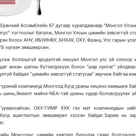
 Ерөнхий Ассамблейн 67 дугаар хуралдаанаар "Монгол Улсы
атус" тогтоолыг баталж, Монгол Улсын цөмийн зэвсэггүй ст
үрэн болох АНУ, ИБУИНВУ, БНХАУ, ОХУ, Франц Улс гарын үсэг
ҮБ хүлээн зөвшөөрсөн.
үсэж болзошгүй эрсдэлтэй нөхцөл Монгол улс үй олноор 
вдаг анхан шатны бүтээгдэхүүн болох “шар нунтаг” үйлдвэр
лгүй байдал “цөмийн зэвсэггүй статусаа” зөрчиж байгаа юм
 гүрэний компаниуд Монголд бүгд ураны лиценз эзэмшиж бай
ь шинь,Эмээлт майнз-NEA-тай ураны хүдэр боловсруулах ү
-Гурвансайхан, ОХУ-ГИМР ХХК гэх мэт компаниудын хай
бүгд ашиглалтын зөвшөөрөл хүссэн байдаг.Зарим нь за
г.
дийн Монголыг цөмийн хаягдал булшлах газар болгохоор