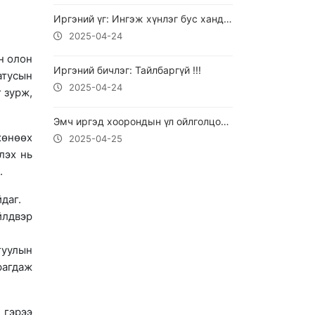
Иргэний үг: Ингэж хүнлэг бус хандаж болдог юм уу ? !!!
2025-04-24
н олон
Иргэний бичлэг: Тайлбаргүй !!!
атусын
2025-04-24
 зурж,
Эмч иргэд хоорондын үл ойлголцол юунаас үүдэлтэй талаар тайлбарлажээ
хөнөөх
2025-04-25
лэх нь
.
даг.
йлдвэр
гуулын
рагдаж
 гэрээ