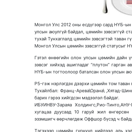
Монгол Улс 2012 оны есдүгээр сард НҮБ-ын
улсын аюулгүй байдал, цөмийн зэвсэггүй ст
тухай Тунхаглалд цөмийн зэвсэгтэй таван г
Монгол Улсын цөмийн зэвсэггүй статусыг Н
Гэтэл өнөөгийн олон улсын цөмийн дайн ү
зэвсэг хийхэд ашигладаг “плутон” гарган а
НҮБ-ын тогтоолоор баталсан олон улсын аюу
P5-гэж нэрлэгдэх дээрхи цөмийн том таван
Тухайлбал: Франц-Арева\Орана\ ,Хятад-Шин
барих гэрээ хийгдсэн мэдээлэл байдаг.
ИБУИНВУ-Зараяа Холдингс,Рио-Тинто,АНУ
хугацаа дуусаад 10 гаруй жил өнгөрсөн 
эзэмшигч өөрчлөгдөж Оффшор бүсэд ч байда
Тэгэхээр цөмийн гүрнүүд нийлээд аль хэ