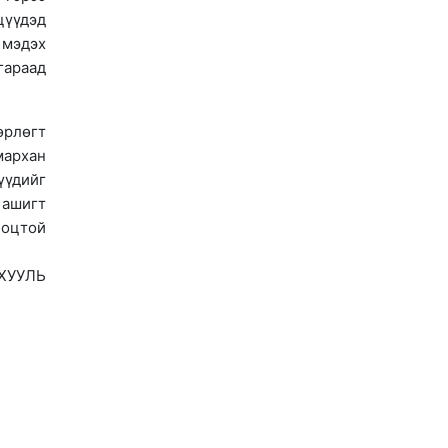
үүдэд
 мэдэх
гараад
өрлөгт
мархан
үүдийг
 ашигт
ноцтой
ХУУЛЬ