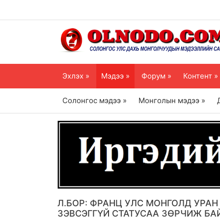
Эхлэх »
Мэдээ »
Форум »
Контент »
Солонгос мэдээ »
Монголын мэдээ »
Л.БОР: ФРАНЦ УЛС МОНГОЛД УРА
ЗЭВСЭГГҮЙ СТАТУСАА ЗӨРЧИЖ БА