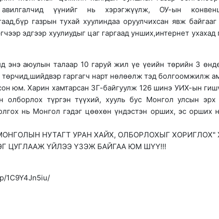
й авилгалчид үүнийг нь хэрэгжүүлж, ОУ-ын конвенц
аад,бүр газрын тухай хуулиндаа оруулчихсан явж байгааг
эгчээр эдгээр хуулиудыг цаг гаргаад унших,интернет ухахад 
д энэ аюулын талаар 10 гаруй жил үе үеийн төрийн 3 өнд
лс төрчид,шийдвэр гаргагч нарт нөлөөлж тэд болгоомжилж а
лсон юм. Харин хамтарсан ЗГ-байгуулж 126 шинэ УИХ-ын гиш
н олборлох түргэн түүхий, хууль бус Монгол улсын эрх
олгох нь Монгол гэдэг цөөхөн үндэстэн орших, эс орших 
МОНГОЛЫН НУТАГТ УРАН ХАЙХ, ОЛБОРЛОХЫГ ХОРИГЛОХ" 
Г ЦУГЛААЖ ҮЙЛЭЭ ҮЗЭЖ БАЙГАА ЮМ ШҮҮ!!!
/p/1C9Y4Jn5iu/