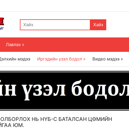
Хайх
Лавлах »
Дэлхийн мэдээ
Иргэдийн үзэл бодол »
Видео мэдээ »
Н ОЛБОРЛОХ НЬ НҮБ-С БАТАЛСАН ЦӨМИЙН
ЙГАА ЮМ.