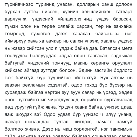
түрийвчнээс түрийнд унасан, долларын ханш долоон
бурхан зүгтээ ниссэн, хувийн хэвшлийнхэн татварт
дарлуулж, үндэсний үйлдвэрлэгчид үүдээ барьсан,
түмэн олон нь төрөө хялайж харсан, төр нь занхайж
томроод, гүзээгээ давж харахаа байсан...за нэг
иймэрхүү хаяа хатавчаар нь салхи үлээж, хаалга үүдээр
нь жавар сийгсэн улс л үлдэж байна даа. Баталсан мега
төслүүдээ баллуурдах алдаа олон гаргасан, гадныхан
байтугай үндэсний томчууд маань хөрөнгө оруулалт
хийхээс айгаад зугтдаг болсон. Эдийн засгийн бодлого
гэж байхгүй, бүр түүнийгээ ойлгохгүй. Бүх алхам нь
зөвхөн рекламын сэдэлтэй, одоо гэхэд бүс бүсээр нь
хуралдаж байгаа нэртэй зуу зуун саяар нь үрээд, хөдөө
орон нутгийнхныг чирэгдүүлээд, өөрийгөө сурталчлаад
өөд уруугүй гүйж явна. Үр дүн хаана байна, үүнээс цааш
яаж шоудах вэ? Одоо удвал бүр үүнээс ч илүү унана,
шаварт шанаандаа тултал шигдэж, намагт намгүй
болтлоо живнэ. Дээр нь маш хорлонтой, нэг танхимын
сайд нарыгаа ахдаа ховлож байгаад сошиалаар салам