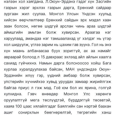
нэлээн хол хаягдана. Л.Оюун-Эрдэнэ гэдэг хүн Засгийн
газрын хэрэг эрхлэх газрын дарга, Ерөнхий сайдаар
зургаан жил суулаа. Монгол Улсын Үндсэн хуульд
хийсэн өөрчлөлтөөр Ерөнхий сайдын эрх мэдэл хаан
заан болсон, нөгөө шүдгүй арслан чинь араа шүдтэй
аймшгийн амьтан болж хувирсан. Араагаа нэг
харуулаад, амандаа нэг тамшаалахад үг хэлдэг нь үтэр
хол шидүүлж, үглээ зарим нь цахим гав зүүнэ. Гол нь энэ
хүн маань албанаасаа буух зориггүй, ах аа намайг
авраарай болоод л 15 давхраас эхлээд айл айлын хаалга
сахиад гүйчихнэ. Намын дарга болсноосоо хойш Бага
хурлаа хуралдуулахаа байсан, МАН үндсэндээ Оюун-
Эрдэнийн илүү гэр, үүдний амбаар болж хувирсан,
улстөрийн хүчнийхээ хувьд уруудах замаар жирийлгэж
байгаа приус л гэж мэд. Гоё юм бол их ярина, голгүй
хулхидна. Гэвч өнөөдөр Монгол Улс хөрөнгө
оруулалтгүй мега төслүүдтэй, бүрддэггүй төсөвтэй,
хааяа 100 цаас хялайлгадаг Баялгийн сан нэртэй баахан
ашиг сонирхлын бөөгнөрөлтэй, төгрөгийн ханш