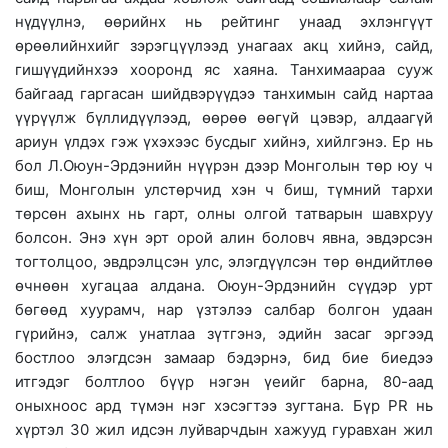
нүдүүлнэ, өөрийнх нь рейтинг унаад эхлэнгүүт
өрөөлийнхийг зэрэгцүүлээд унагаах акц хийнэ, сайд,
гишүүдийнхээ хооронд яс хаяна. Танхимаараа сууж
байгаад гаргасан шийдвэрүүдээ танхимын сайд нартаа
үүрүүлж бүллидүүлээд, өөрөө өөгүй цэвэр, алдаагүй
ариун үлдэх гэж үхэхээс бусдыг хийнэ, хийлгэнэ. Ер нь
бол Л.Оюун-Эрдэнийн нүүрэн дээр Монголын төр юу ч
биш, Монголын улстөрчид хэн ч биш, түмний тархи
төрсөн ахынх нь гарт, олны олгой татварын шавхруу
болсон. Энэ хүн эрт орой алин боловч явна, эвдэрсэн
тогтолцоо, эвдрэлцсэн улс, элэгдүүлсэн төр өндийтлөө
өчнөөн хугацаа алдана. Оюун-Эрдэнийн сүүдэр урт
бөгөөд хуурамч, нар үзтэлээ салбар болгон удаан
гүрийнэ, салж унатлаа зүтгэнэ, эдийн засаг эргээд
бостлоо элэгдсэн замаар бэдэрнэ, бид бие биедээ
итгэдэг болтлоо бүүр нэгэн үеийг барна, 80-аад
оныхноос ард түмэн нэг хэсэгтээ зугтана. Бүр PR нь
хүртэл 30 жил идсэн луйварчдын хажууд гуравхан жил