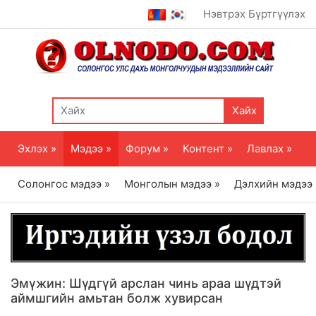
Нэвтрэх
Бүртгүүлэх
Хайх
Эхлэх »
Мэдээ »
Форум »
Контент »
Лавлах »
Солонгос мэдээ »
Монголын мэдээ »
Дэлхийн мэдээ
Эмүжин: Шүдгүй арслан чинь араа шүдтэй
аймшгийн амьтан болж хувирсан