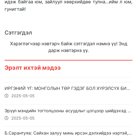
идэж байгаа юм, зайлуул хөөрхийдөө тулна...ийм л юм,
гунигтай!
Сэтгэгдэл
Хэрэглэгчээр нэвтэрч байж сэтгэгдэл нэмнэ үү!
Энд
дарж
нэвтэрнэ үү.
Эрэлт ихтэй мэдээ
ИРГЭНИЙ ҮГ: МОНГОЛЫН ТӨР ГЭДЭГ БОЛ ХҮРЭЛСҮХ БИШ !!!
2025-05-05
Эрүүл мэндийн тогтолцооны асуудлыг цогцоор шийдэхэд нэгдэх уриалга гаргажээ
2025-05-05
Б.Сарантуяа: Сайхан залуу минь ирсэн дэлхийдээ нэртэй, мөртэй байж чадлаа.