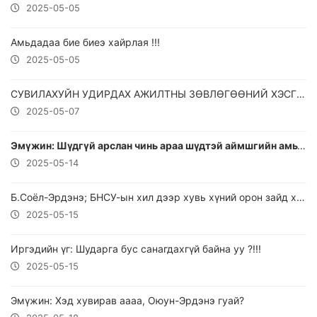
2025-05-05
Амьдадаа бие биеэ хайрлая !!!
2025-05-05
СУВИЛАХУЙН УДИРДАХ АЖИЛТНЫ ЗӨВЛӨГӨӨНИЙ ХЭСГЭЭС
2025-05-07
Эмүжин: Шүдгүй арслан чинь араа шүдтэй аймшгийн амьтан болж хувирсан
2025-05-14
Б.Соёл-Эрдэнэ; БНСУ-ын хил дээр хувь хүний орон зайд халдаж байна.
2025-05-15
Иргэдийн үг: Шударга бус санагдахгүй байна уу ?!!!
2025-05-15
Эмүжин: Хэд хувирав аааа, Оюун-Эрдэнэ гуай?