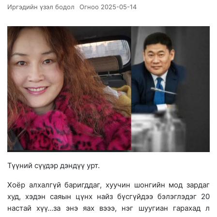
Иргэдийн үзэл бодол
Огноо
2025-05-14
Түүний сүүдэр дэндүү урт.
Хоёр алхалгүй баригддаг, хуучин шонгийн мод зардаг
худ, хэдэн саяын цүнх найз бүсгүйдээ бэлэглэдэг 20
настай хүү...за энэ яах вэээ, нэг шуугиан гарахад л