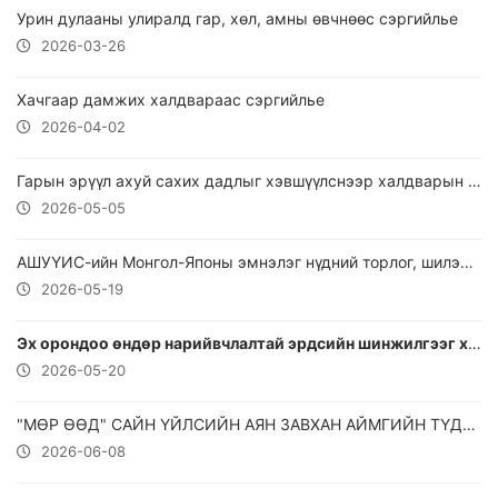
Урин дулааны улиралд гар, хөл, амны өвчнөөс сэргийлье
2026-03-26
Хачгаар дамжих халдвараас сэргийлье
2026-04-02
Гарын эрүүл ахуй сахих дадлыг хэвшүүлснээр халдварын эрсдэлийг 50 хувиар бууруулах боломжтой
2026-05-05
АШУҮИС-ийн Монгол-Японы эмнэлэг нүдний торлог, шилэнцрийн мэс заслын тусламж үйлчилгээг нэвтрүүллээ
2026-05-19
Эх орондоо өндөр нарийвчлалтай эрдсийн шинжилгээг хийх боломж бүрдлээ
2026-05-20
"МӨР ӨӨД" САЙН ҮЙЛСИЙН АЯН ЗАВХАН АЙМГИЙН ТҮДЭВТЭЙ СУМАНД АМЖИЛТТАЙ ХЭРЭГЖЛЭЭ
2026-06-08