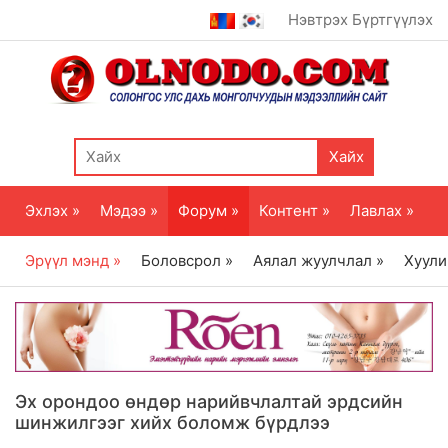
Нэвтрэх
Бүртгүүлэх
Хайх
Эхлэх »
Мэдээ »
Форум »
Контент »
Лавлах »
Эрүүл мэнд »
Боловсрол »
Аялал жуулчлал »
Хуули
Эх орондоо өндөр нарийвчлалтай эрдсийн
шинжилгээг хийх боломж бүрдлээ