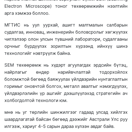
Electron Microscope) тоног төхөөрөмжийн нээлтийн
арга хэмжээ боллоо.
МГТИС нь уул уурхай, ашигт малтмалын салбарын
судалгаа, инновац, инженерийн боловсролыг хөгжүүлэх
чиглэлээр олон улсын түвшний лаборатори, судалгааны
орчныг бүрдүүлэх зорилтын хүрээнд ийнхүү шинэ
технологийг нэвтрүүлж байна.
SEM төхөөрөмж нь хүдэрт агуулагдах эрдсийн бүтэц,
найрлагыг өндөр нарийвчлалтай тодорхойлох
боломжтой бөгөөд баяжуулах үйлдвэрийн нунтаглалтын
горимыг оновчтой болгох, металл авалтыг нэмэгдүүлэх,
үйлдвэрлэлийн үр ашгийг дээшлүүлэхэд стратегийн ач
холбогдолтой технологи юм.
мнө нь уг төрлийн шинжилгээг гадаад улсад хийлгэх
шаардлагатай байсан бөгөөд дээжийг Австрали Улс руу
илгээж, хариуг 4-5 сарын дараа хүлээн авдаг байв.