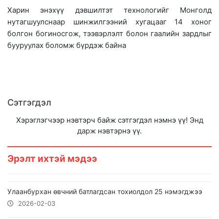
Харин энэхүү дэвшилтэт технологийг Монголд
нутагшуулснаар шинжилгээний хугацааг 14 хоног
болгон богиносгож, тээвэрлэлт болон гаалийн зардлыг
бууруулах боломж бүрдэж байна
Сэтгэгдэл
Хэрэглэгчээр нэвтэрч байж сэтгэгдэл нэмнэ үү!
Энд
дарж
нэвтэрнэ үү.
Эрэлт ихтэй мэдээ
Улаанбурхан өвчний батлагдсан тохиолдол 25 нэмэгджээ
2026-02-03