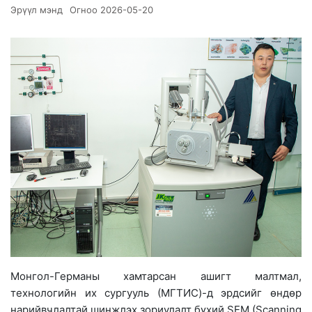
Эрүүл мэнд
Огноо
2026-05-20
Монгол-Германы хамтарсан ашигт малтмал,
технологийн их сургууль (МГТИС)-д эрдсийг өндөр
нарийвчлалтай шинжлэх зориулалт бүхий SEM (Scanning