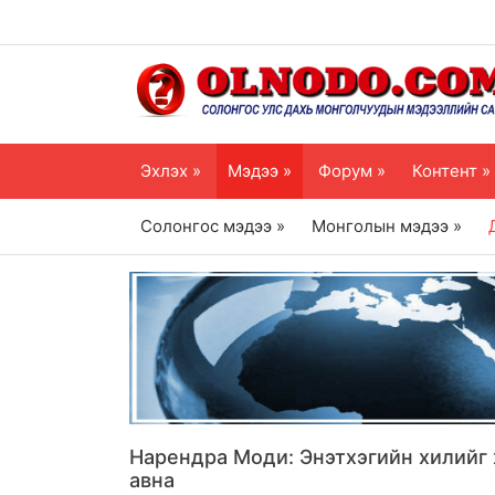
Эхлэх »
Мэдээ »
Форум »
Контент »
Солонгос мэдээ »
Монголын мэдээ »
Нарендра Моди: Энэтхэгийн хилийг 
авна