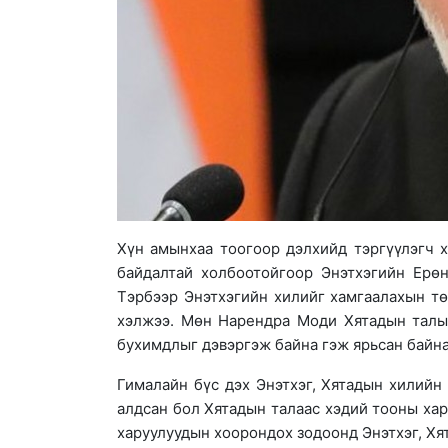
Хүн амынхаа тоогоор дэлхийд тэргүүлэгч х
байдалтай холбоотойгоор Энэтхэгийн Ерө
Тэрбээр Энэтхэгийн хилийг хамгаалахын тө
хэлжээ. Мөн Нарендра Моди Хятадын талын
бухимдлыг дэвэргэж байна гэж ярьсан байна
Гималайн бүс дэх Энэтхэг, Хятадын хилийн
алдсан бол Хятадын талаас хэдий тооны хар
харуулуудын хоорондох зодоонд Энэтхэг, Хят