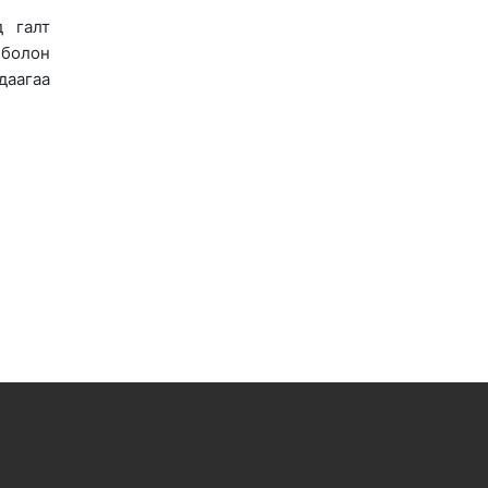
д галт
 болон
даагаа