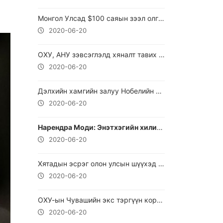
Монгол Улсад $100 саяын зээл олгохоор шийдвэрлэжээ
2020-06-20
ОХУ, АНУ зэвсэглэлд хяналт тавих асуудлыг хэлэлцэнэ
2020-06-20
Дэлхийн хамгийн залуу Нобелийн шагналтан Оксфордын их сургуулийг төгслөө
2020-06-20
Нарендра Моди: Энэтхэгийн хилийг хамгаалахын тулд шаардлагатай бүх арга хэмжээг авна
2020-06-20
Хятадын эсрэг олон улсын шүүхэд хандан гомдол гаргахыг санал болгожээ
2020-06-20
ОХУ-ын Чувашийн экс тэргүүн коронавирусээр нас баржээ
2020-06-20