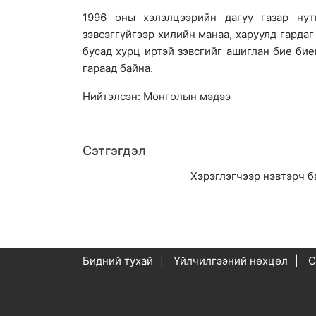
1996 оны хэлэлцээрийн дагуу газар нут
зэвсэггүйгээр хилийн манаа, харуулд гардаг
бусад хурц иртэй зэвсгийг ашиглан бие би
гараад байна.
Нийтэлсэн:
Moнголын мэдээ
Сэтгэгдэл
Хэрэглэгчээр нэвтэрч б
Бидний тухай
Үйлчилгээний нөхцөл
С