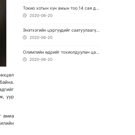
Токио хотын хүн амын тоо 14 сая давжээ
2020-06-20
Энэтхэгийн цэргүүдийг саатуулаагүй гэдгээ БНХАУ-ын ГХЯ мэдэгджээ
2020-06-20
Олимпийн өдрийг тохиолдуулан цахим арга хэмжээ зохион байгуулна
2020-06-20
нөхцөл
байна.
эдгийг
ж, уур
г амиа
Хилийн