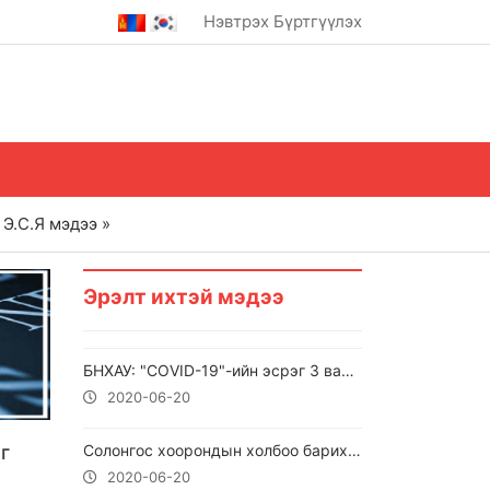
Нэвтрэх
Бүртгүүлэх
Э.С.Я мэдээ »
Эрэлт ихтэй мэдээ
БНХАУ: "COVID-19"-ийн эсрэг 3 вакциныг эмнэлзүйн туршилтын сүүлийн шатанд шилжүүлнэ
2020-06-20
г
Солонгос хоорондын холбоо барих байр нураагүй гэжээ
2020-06-20