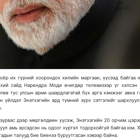
оёр их гүрний хоорондох хилийн маргаан, үүсээд байгаа 
нхий сайд Нарендра Моди өчигдөр телевизээр үг хэлсэн 
лөө тус улсын арми шаардлагатай бүх арга хэмжээг авна г
 үйлдэл Энэтхэгийн ард түмний зүрх сэтгэлийг шархлуул
.
 зурвас дээр мөргөлдөөн үүсэж, Энэтхэгийн 20 орчим цэрэ
уул амь эрсэдсэн нь одоог хүртэл тодорхойгүй байгаа юм. 
адын талууд бие биенээ буруутгасан хэвээр байна.