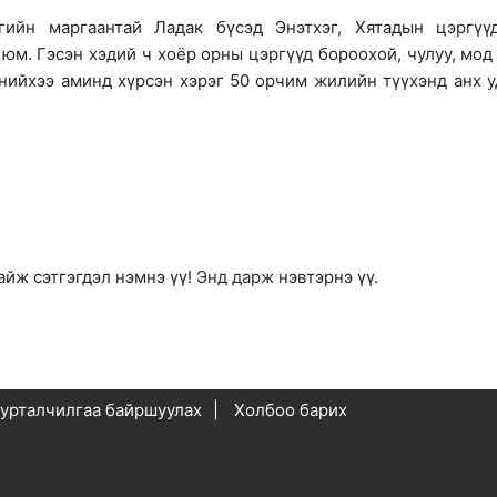
гийн маргаантай Ладак бүсэд Энэтхэг, Хятадын цэргүү
 юм. Гэсэн хэдий ч хоёр орны цэргүүд бороохой, чулуу, мод
енийхээ аминд хүрсэн хэрэг 50 орчим жилийн түүхэнд анх у
айж сэтгэгдэл нэмнэ үү!
Энд дарж
нэвтэрнэ үү.
урталчилгаа байршуулах
Холбоо барих