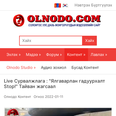
Нэвтрэх
Бүртгүүлэх
Хайх
Эхлэх »
Мэдээ »
Форум »
Контент »
Лавлах »
Olnodo Studio »
Аудио зохиол
Бусад Контент
Live Сурвалжлага : "Ялгаварлан гадуурхалт
Stop!" Тайван жагсаал
Олнодо Контент
Огноо
2022-01-11