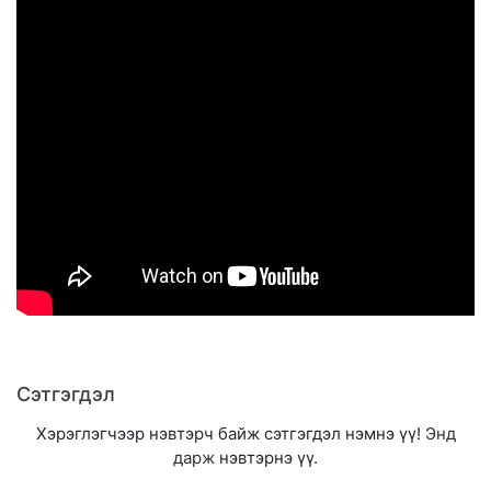
Сэтгэгдэл
Хэрэглэгчээр нэвтэрч байж сэтгэгдэл нэмнэ үү!
Энд
дарж
нэвтэрнэ үү.