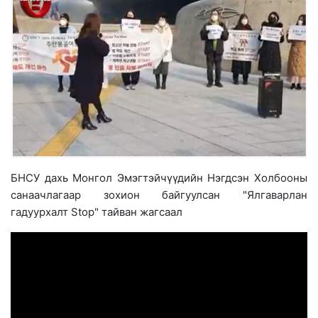
БНСУ дахь Монгол Эмэгтэйчүүдийн Нэгдсэн Холбооны
санаачлагаар зохион байгуулсан "Ялгаварлан
гадуурхалт Stop" тайван жагсаал