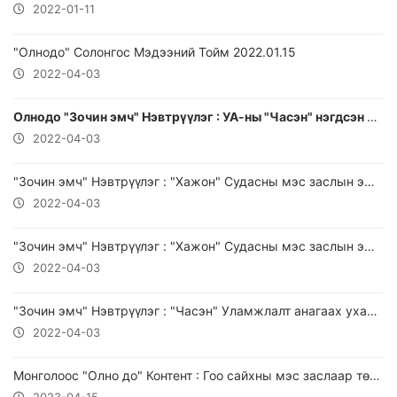
2022-01-11
"Олнодо" Солонгос Мэдээний Тойм 2022.01.15
2022-04-03
Олнодо "Зочин эмч" Нэвтрүүлэг : УА-ны "Часэн" нэгдсэн эмнэлэг 2022.01.14
2022-04-03
"Зочин эмч" Нэвтрүүлэг : "Хажон" Судасны мэс заслын эмнэлгийн "На Чан Хёнь" эмч 2022.02.14
2022-04-03
"Зочин эмч" Нэвтрүүлэг : "Хажон" Судасны мэс заслын эмнэлгийн "На Чан Хёнь" эмч 2022.03.04
2022-04-03
"Зочин эмч" Нэвтрүүлэг : "Часэн" Уламжлалт анагаах ухааны нэгдсэн эмнэлгийн "Раймунд Ройэр" эмч 2022.03.04
2022-04-03
Монголоос "Олно до" Контент : Гоо сайхны мэс заслаар төрөлжсөн нарийн мэргэжлийн "SM" Эмнэлгийг онцлон танилцуулж байна.