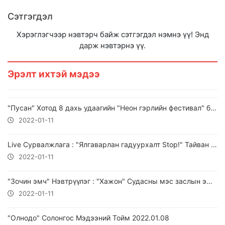
Сэтгэгдэл
Хэрэглэгчээр нэвтэрч байж сэтгэгдэл нэмнэ үү!
Энд
дарж
нэвтэрнэ үү.
Эрэлт ихтэй мэдээ
"Пусан" Хотод 8 дахь удаагийн "Неон гэрлийн фестивал" боллоо...
2022-01-11
Live Сурвалжлага : "Ялгаварлан гадуурхалт Stop!" Тайван жагсаал
2022-01-11
"Зочин эмч" Нэвтрүүлэг : "Хажон" Судасны мэс заслын эмнэлгийн "На Чан Хёнь" эмч 2022.01.07
2022-01-11
"Олнодо" Солонгос Мэдээний Тойм 2022.01.08