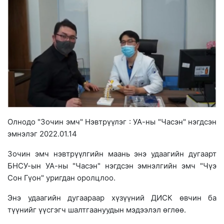
Олнодо "Зочин эмч" Нэвтрүүлэг : УА-ны "Часэн" нэгдсэн
эмнэлэг 2022.01.14
Зочин эмч нэвтрүүлгийн маань энэ удаагийн дугаарт
БНСУ-ын УА-ны "Часэн" нэгдсэн эмнэлгийн эмч "Чүэ
Сон Гүон" уригдан оролцлоо.
Энэ удаагийн дугаараар хүзүүний ДИСК өвчин ба
түүнийг үүсгэгч шалтгаануудын мэдээлэл өглөө.