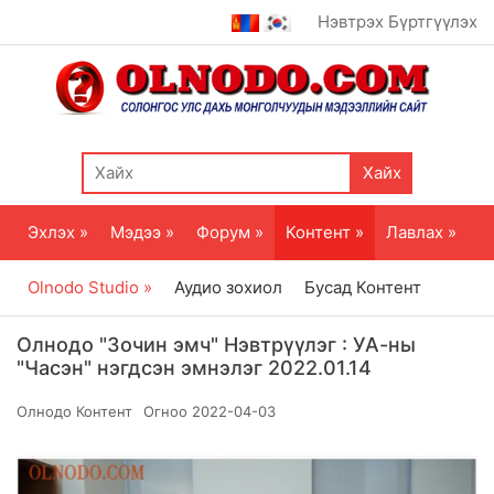
Нэвтрэх
Бүртгүүлэх
Хайх
Эхлэх »
Мэдээ »
Форум »
Контент »
Лавлах »
Olnodo Studio »
Аудио зохиол
Бусад Контент
Олнодо "Зочин эмч" Нэвтрүүлэг : УА-ны
"Часэн" нэгдсэн эмнэлэг 2022.01.14
Олнодо Контент
Огноо
2022-04-03