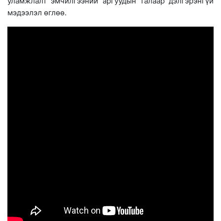
уламжлалт эмчилгээний аргуудын талаар дэлгэрэнгүй
мэдээлэл өглөө.