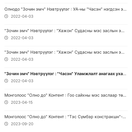
Олнодо "Зочин эмч" Нэвтрүүлэг : УА-ны "Часэн" нэгдсэн эмнэлэг 2022.01.14
2022-04-03
"Зочин эмч" Нэвтрүүлэг : "Хажон" Судасны мэс заслын эмнэлгийн "На Чан Хёнь" эмч 2022.02.14
2022-04-03
"Зочин эмч" Нэвтрүүлэг : "Хажон" Судасны мэс заслын эмнэлгийн "На Чан Хёнь" эмч 2022.03.04
2022-04-03
"Зочин эмч" Нэвтрүүлэг : "Часэн" Уламжлалт анагаах ухааны нэгдсэн эмнэлгийн "Раймунд Ройэр" эмч 2022.03.04
2022-04-03
Монголоос "Олно до" Контент : Гоо сайхны мэс заслаар төрөлжсөн нарийн мэргэжлийн "SM" Эмнэлгийг онцлон танилцуулж байна.
2023-04-15
Монголоос "Олно до" Контент : "Тэс Сүмбэр констракшн"-ийн хэрэгжүүлж буй "𝐊𝐡𝐮𝐥𝐞𝐠𝐭 𝐕𝐢𝐥𝐥𝐚𝐠𝐞" Төслийг танилцуулж байна.
2023-09-20