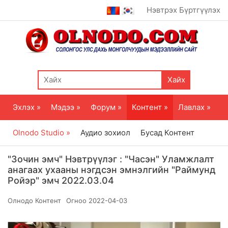
Нэвтрэх
Бүртгүүлэх
Хайх
Эхлэх »
Мэдээ »
Форум »
Контент »
Лавлах »
Olnodo Studio »
Аудио зохиол
Бусад Контент
"Зочин эмч" Нэвтрүүлэг : "Часэн" Уламжлалт
анагаах ухааны нэгдсэн эмнэлгийн "Раймунд
Ройэр" эмч 2022.03.04
Олнодо Контент
Огноо
2022-04-03