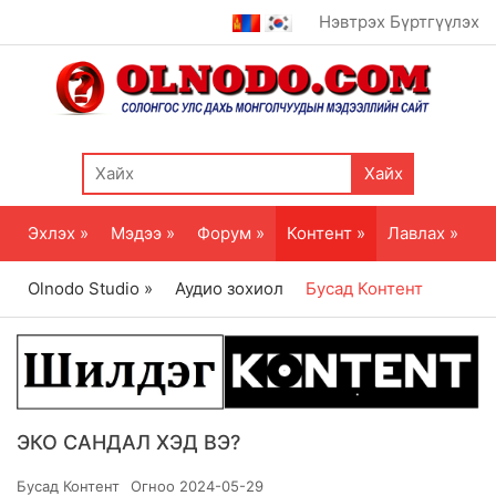
Нэвтрэх
Бүртгүүлэх
Хайх
Эхлэх »
Мэдээ »
Форум »
Контент »
Лавлах »
Olnodo Studio »
Аудио зохиол
Бусад Контент
ЭКО САНДАЛ ХЭД ВЭ?
Бусад Контент
Огноо
2024-05-29