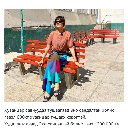
Хуванцар савнуудаа тушаагаад Эко сандалтай болно
гэвэл 600кг хуванцар тушаах хэрэгтэй.
Худалдаж аваад Эко сандалтай болно гэвэл 200,000 төг