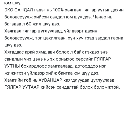
юм шүү.
ЭКО САНДАЛ гэдэг нь 100% хаягдал гялгар уутыг дахин
боловсруулж хийсэн сандал юм шүү дээ. Чанар нь
багадаа л 60 жил шүү дээ.
Хаягдал гялгар цуглуулаад, үйлдвэрт дахин
боловсруулж, тог цахилгаан, хүн хүч гээд зардал гарна
шүү дээ.
Хятадаас арай хямд авч болох л байх гэхдээ энэ
сандлын үнэ цэнэ нь эх орныхоо хөрсийг ГЯЛГАР
УУТНЫ бохирдлоос хамгаалаад, дотооддоо нэг
жижигхэн үйлдвэр хийж байгаа юм шүү дээ.
Хамгийн гоё нь ХУВАНЦАР хаягдлуудаа цуглуулаад,
ГЯЛГАР УУТААР хийсэн сандалтай болох боломжтой.