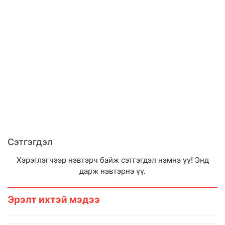
Сэтгэгдэл
Хэрэглэгчээр нэвтэрч байж сэтгэгдэл нэмнэ үү!
Энд
дарж
нэвтэрнэ үү.
Эрэлт ихтэй мэдээ