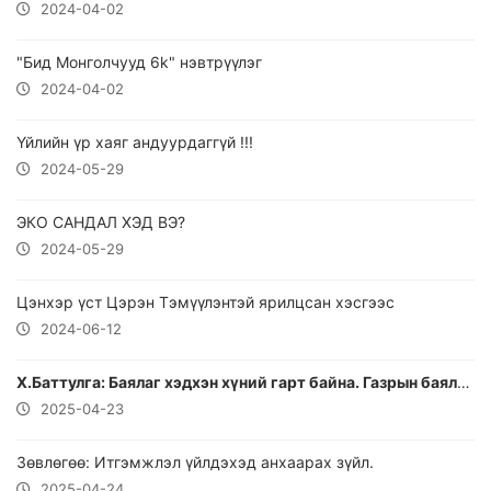
2024-04-02
"Бид Монголчууд 6k" нэвтрүүлэг
2024-04-02
Үйлийн үр хаяг андуурдаггүй !!!
2024-05-29
ЭКО САНДАЛ ХЭД ВЭ?
2024-05-29
Цэнхэр үст Цэрэн Тэмүүлэнтэй ярилцсан хэсгээс
2024-06-12
Х.Баттулга: Баялаг хэдхэн хүний гарт байна. Газрын баялагаа зөв зүйтэй ашиглавал өнөөдөр иргэд ингэж ядуу амьдрахгүй
2025-04-23
Зөвлөгөө: Итгэмжлэл үйлдэхэд анхаарах зүйл.
2025-04-24