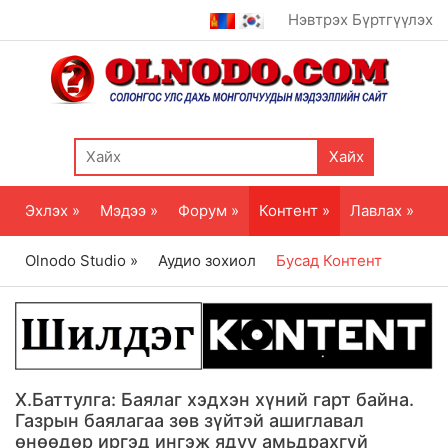
Нэвтрэх
Бүртгүүлэх
Хайх
Эхлэх »
Мэдээ »
Форум »
Контент »
Лавлах »
Olnodo Studio »
Аудио зохиол
Бусад Контент
Х.Баттулга: Баялаг хэдхэн хүний гарт байна.
Газрын баялагаа зөв зүйтэй ашиглавал
өнөөдөр иргэд ингэж ядуу амьдрахгүй