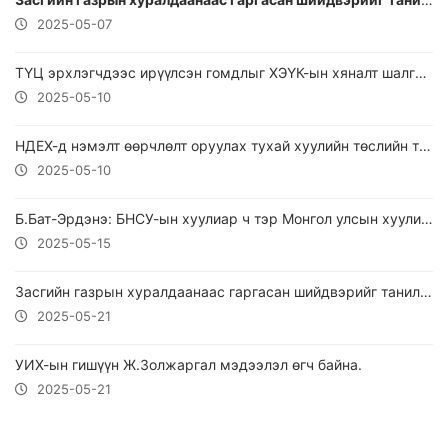
2025-05-07
ТҮЦ эрхлэгчдээс ирүүлсэн гомдлыг ХЭҮК-ын хяналт шалгалтын дүнг танилцууллаа.
2025-05-10
НДЕХ-д нэмэлт өөрчлөлт оруулах тухай хуулийн төслийн талаараа мэдээлэл өгч байна
2025-05-10
Б.Бат-Эрдэнэ: БНСУ-ын хуулиар ч тэр Монгол улсын хуулиар ч тэр хөдөлмөрийн мөлжлөг
2025-05-15
Засгийн газрын хуралдаанаас гаргасан шийдвэрийг танилцуулж байна
2025-05-21
УИХ-ын гишүүн Ж.Золжаргал мэдээлэл өгч байна.
2025-05-21