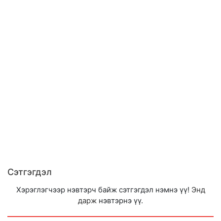
Сэтгэгдэл
Хэрэглэгчээр нэвтэрч байж сэтгэгдэл нэмнэ үү!
Энд
дарж
нэвтэрнэ үү.