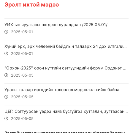
Эрэлт ихтэй мэдээ
УИХ-ын чуулганы нэгдсэн хуралдаан /2025.05.01/
2025-05-01
Хүний эрх, эрх чөлөөний байдлын талаарх 24 дэх илтгэлийг хэлэлцэж, ХЭҮК-оос дэвшүүлсэн саналуудыг Байнгын хороодод шилжүүлэв
2025-05-01
"Орхон-2025" орон нутгийн сэтгүүлчдийн форум Эрдэнэт хотод болж байна.
2025-05-05
Ураны талаар иргэдийн төлөөлөл мэдээлэл хийж байна.
2025-05-05
ЦЕГ: Согтуурсан үедээ найз бүсгүйгээ хутгалан, зугтаасан этгээдийг шуурхай баривчиллаа
2025-05-05
Засгийн газрын хуралдаанаас гаргасан шийдвэрийг танилцуулж байна