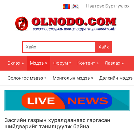
Нэвтрэх
Бүртгүүлэх
Хайх
Эхлэх »
Мэдээ »
Форум »
Контент »
Лавлах »
Солонгос мэдээ »
Монголын мэдээ »
Дэлхийн мэдээ
Засгийн газрын хуралдаанаас гаргасан
шийдвэрийг танилцуулж байна