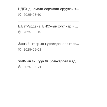
НДЕХ-д нэмэлт өөрчлөлт оруулах тухай хуулийн төслийн талаараа мэдээлэл өгч байна
2025-05-10
Б.Бат-Эрдэнэ: БНСУ-ын хуулиар ч тэр Монгол улсын хуулиар ч тэр хөдөлмөрийн мөлжлөг
2025-05-15
Засгийн газрын хуралдаанаас гаргасан шийдвэрийг танилцуулж байна
2025-05-21
УИХ-ын гишүүн Ж.Золжаргал мэдээлэл өгч байна.
2025-05-21