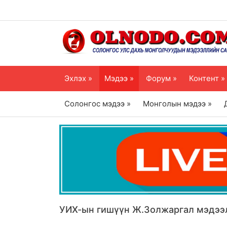
Эхлэх »
Мэдээ »
Форум »
Контент »
Солонгос мэдээ »
Монголын мэдээ »
УИХ-ын гишүүн Ж.Золжаргал мэдээл