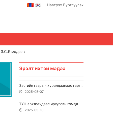
Нэвтрэх
Бүртгүүлэх
Э.С.Я мэдээ »
Эрэлт ихтэй мэдээ
Засгийн газрын хуралдаанаас гаргасан шийдвэрийг танилцуулж байна
2025-05-07
ТҮЦ эрхлэгчдээс ирүүлсэн гомдлыг ХЭҮК-ын хяналт шалгалтын дүнг танилцууллаа.
2025-05-10