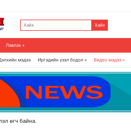
Хайх
Лавлах »
Дэлхийн мэдээ
Иргэдийн үзэл бодол »
Видео мэдээ »
эл өгч байна.