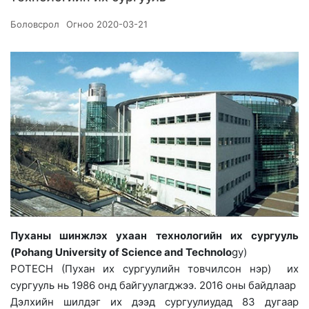
Боловсрол
Огноо
2020-03-21
Пуханы шинжлэх ухаан технологийн их сургууль
(Pohang University of Science and Technolo
gy)
POTECH (Пухан их сургуулийн товчилсон нэр) их
сургууль нь 1986 онд байгуулагджээ. 2016 оны байдлаар
Дэлхийн шилдэг их дээд сургуулиудад 83 дугаар