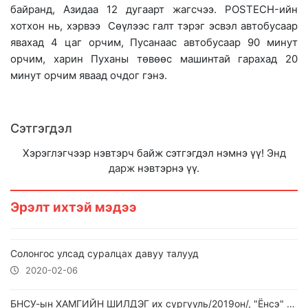
байранд, Азидаа 12 дугаарт жагсчээ. POSTECH-ийн
хотхон нь, хэрвээ Сөүлээс галт тэрэг эсвэл автобусаар
явахад 4 цаг орчим, Пусанаас автобусаар 90 минут
орчим, харин Пуханы төвөөс машинтай гарахад 20
минут орчим яваад очдог гэнэ.
Сэтгэгдэл
Хэрэглэгчээр нэвтэрч байж сэтгэгдэл нэмнэ үү!
Энд
дарж
нэвтэрнэ үү.
Эрэлт ихтэй мэдээ
Солонгос улсад суралцах давуу талууд
2020-02-06
БНСУ-ын ХАМГИЙН ШИЛДЭГ их сургууль/2019он/, "Ёнсэ" их сургууль