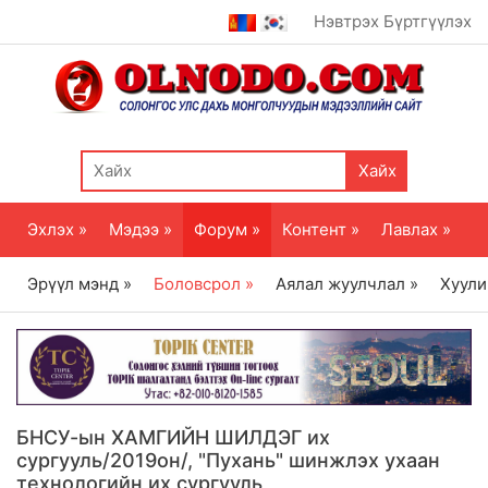
Нэвтрэх
Бүртгүүлэх
Хайх
Эхлэх »
Мэдээ »
Форум »
Контент »
Лавлах »
Эрүүл мэнд »
Боловсрол »
Аялал жуулчлал »
Хуули
БНСУ-ын ХАМГИЙН ШИЛДЭГ их
сургууль/2019он/, "Пухань" шинжлэх ухаан
технологийн их сургууль