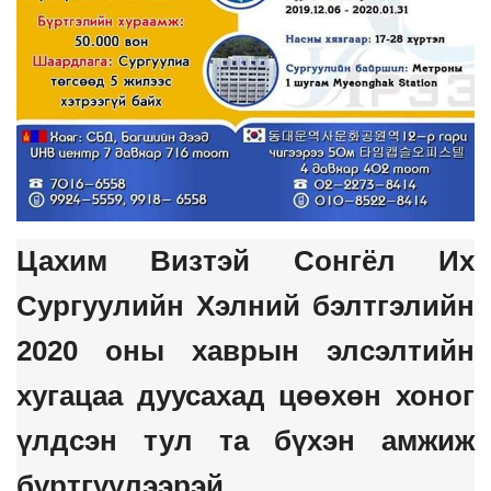
Цахим Визтэй Сонгёл Их
Сургуулийн Хэлний бэлтгэлийн
2020 оны хаврын элсэлтийн
хугацаа дуусахад цөөхөн хоног
үлдсэн тул та бүхэн амжиж
бүртгүүлээрэй