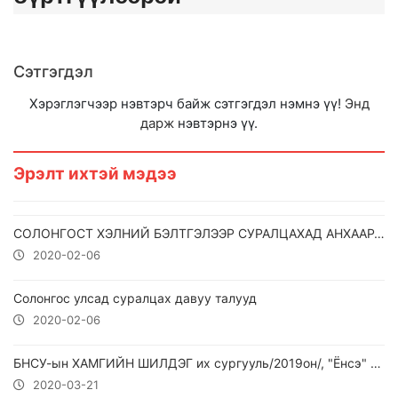
Сэтгэгдэл
Хэрэглэгчээр нэвтэрч байж сэтгэгдэл нэмнэ үү!
Энд
дарж
нэвтэрнэ үү.
Эрэлт ихтэй мэдээ
СОЛОНГОСТ ХЭЛНИЙ БЭЛТГЭЛЭЭР СУРАЛЦАХАД АНХААРАХ ЗҮЙЛС
2020-02-06
Солонгос улсад суралцах давуу талууд
2020-02-06
БНСУ-ын ХАМГИЙН ШИЛДЭГ их сургууль/2019он/, "Ёнсэ" их сургууль
2020-03-21