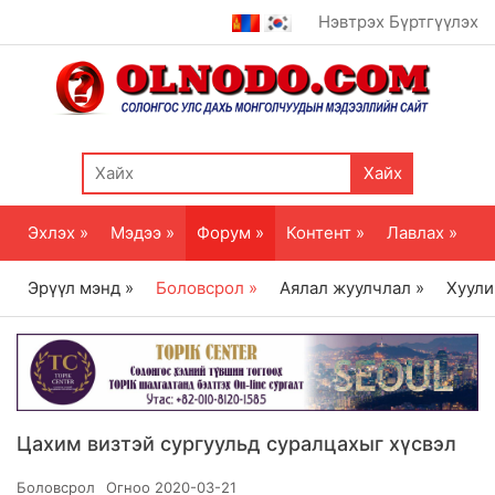
Нэвтрэх
Бүртгүүлэх
Хайх
Эхлэх »
Мэдээ »
Форум »
Контент »
Лавлах »
Эрүүл мэнд »
Боловсрол »
Аялал жуулчлал »
Хуули
Цахим визтэй сургуульд суралцахыг хүсвэл
Боловсрол
Огноо
2020-03-21